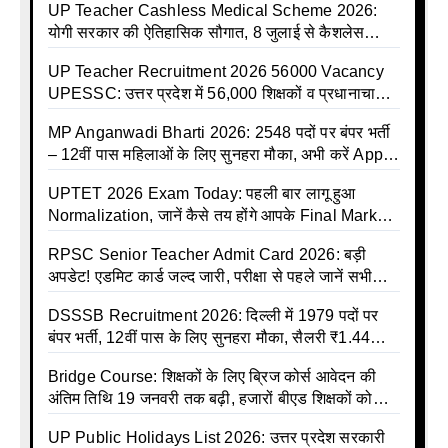
UP Teacher Cashless Medical Scheme 2026:
योगी सरकार की ऐतिहासिक सौगात, 8 जुलाई से कैशलेस
इलाज शुरू
UP Teacher Recruitment 2026 56000 Vacancy
UPESSC: उत्तर प्रदेश में 56,000 शिक्षकों व प्रधानाचार्यों
की बंपर भर्ती की तैयारी, अगस्त में आ सकता है विज्ञापन
MP Anganwadi Bharti 2026: 2548 पदों पर बंपर भर्ती
– 12वीं पास महिलाओं के लिए सुनहरा मौका, अभी करें Apply
Online
UPTET 2026 Exam Today: पहली बार लागू हुआ
Normalization, जानें कैसे तय होंगे आपके Final Marks
और क्या होगा फायदा
RPSC Senior Teacher Admit Card 2026: बड़ी
अपडेट! एडमिट कार्ड जल्द जारी, परीक्षा से पहले जानें सभी
जरूरी निर्देश
DSSSB Recruitment 2026: दिल्ली में 1979 पदों पर
बंपर भर्ती, 12वीं पास के लिए सुनहरा मौका, सैलरी ₹1.44
लाख तक
Bridge Course: शिक्षकों के लिए ब्रिज कोर्स आवेदन की
अंतिम तिथि 19 जनवरी तक बढ़ी, हजारों बीएड शिक्षकों को
राहत
UP Public Holidays List 2026: उत्तर प्रदेश सरकारी