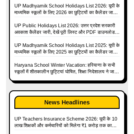
Basic School Avkash Talika UP 2026 | UP Basic
UP Madhyamik School Holidays List 2026: यूपी के
Shiksha Parishad Avkash Talika 2026 | UP
माध्यमिक स्कूलों के लिए 2026 का छुट्टियों का कैलेंडर जारी |
Avkash Talika 2026 | UP School Holiday and
UPMSP | UP Madhyamik School Avkash Talika |
Calendar List 2026
UP Madhyamik Avkash Talika 2026 | UP
UP Public Holidays List 2026: उत्तर प्रदेश सरकारी
Madhyamik School avkash suchi | UP
अवकाश कैलेंडर जारी, देखें पूरी लिस्ट और PDF डाउनलोड
Madhyamik avkash suchi | UP Madhyamik
करें | Up Avkash Talika | up government avkash
Holiday Calendar | Madhyamik School Holidays
talika | Sarkari Avkash Talika | Up Holidays List |
UP Madhyamik School Holidays List 2025: यूपी के
List 2026
Holidays Calendar
माध्यमिक स्कूलों के लिए 2025 का छुट्टियों का कैलेंडर जारी |
UPMSP | UP Madhyamik School Avkash Talika |
Up Madhyamik Avkash Talika 2025 | UP
Haryana School Winter Vacation: हरियाणा के सभी
Madhyamik School avkash suchi | UP
स्कूलों में शीतकालीन छुट्टियां घोषित, शिक्षा निदेशालय ने जारी
Madhyamik avkash suchi| UP madhyamik
किए आदेश
holiday calendar | Madhyamik School Holidays
List 2025
News Headlines
UP Teachers Insurance Scheme 2026: यूपी के 10
लाख शिक्षकों और कर्मचारियों को मिलेगा ₹1 करोड़ तक का
बीमा कवर, SBI से होगा बड़ा समझौता