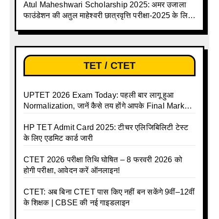
Atul Maheshwari Scholarship 2025: अमर उजाला
फाउंडेशन की अतुल माहेश्वरी छात्रवृत्ति परीक्षा-2025 के लिए
ऑनलाइन आवेदन प्रक्रिया शुरू
TET / CTET
UPTET 2026 Exam Today: पहली बार लागू हुआ
Normalization, जानें कैसे तय होंगे आपके Final Marks
और क्या होगा फायदा
HP TET Admit Card 2025: टीचर एलिजिबिलिटी टेस्ट
के लिए एडमिट कार्ड जारी
CTET 2026 परीक्षा तिथि घोषित – 8 फरवरी 2026 को
होगी परीक्षा, आवेदन करें ऑनलाइन!
CTET: अब बिना CTET पास किए नहीं बन सकेंगे 9वीं–12वीं
के शिक्षक | CBSE की नई गाइडलाइन