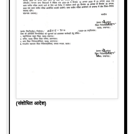
(संशोधित आदेश)
UP Basic Schools First Semester Exam 2025|UP School Exam
Schedule 2025|UP Pariksha News|UP First Semester Exam
Circular|Basic Shiksha Parishad Exam 2025|UP Schools