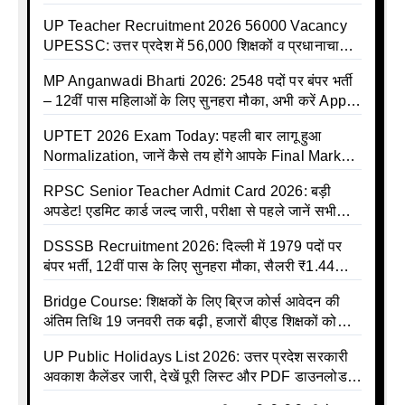
इलाज शुरू
UP Teacher Recruitment 2026 56000 Vacancy
UPESSC: उत्तर प्रदेश में 56,000 शिक्षकों व प्रधानाचार्यों
की बंपर भर्ती की तैयारी, अगस्त में आ सकता है विज्ञापन
MP Anganwadi Bharti 2026: 2548 पदों पर बंपर भर्ती
– 12वीं पास महिलाओं के लिए सुनहरा मौका, अभी करें Apply
Online
UPTET 2026 Exam Today: पहली बार लागू हुआ
Normalization, जानें कैसे तय होंगे आपके Final Marks
और क्या होगा फायदा
RPSC Senior Teacher Admit Card 2026: बड़ी
अपडेट! एडमिट कार्ड जल्द जारी, परीक्षा से पहले जानें सभी
जरूरी निर्देश
DSSSB Recruitment 2026: दिल्ली में 1979 पदों पर
बंपर भर्ती, 12वीं पास के लिए सुनहरा मौका, सैलरी ₹1.44
लाख तक
Bridge Course: शिक्षकों के लिए ब्रिज कोर्स आवेदन की
अंतिम तिथि 19 जनवरी तक बढ़ी, हजारों बीएड शिक्षकों को
राहत
UP Public Holidays List 2026: उत्तर प्रदेश सरकारी
अवकाश कैलेंडर जारी, देखें पूरी लिस्ट और PDF डाउनलोड
करें | Up Avkash Talika | up government avkash