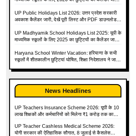
Avkash Talika 2026 | UP School Holiday and
UPMSP | UP Madhyamik School Avkash Talika |
Calendar List 2026
UP Madhyamik Avkash Talika 2026 | UP
UP Public Holidays List 2026: उत्तर प्रदेश सरकारी
Madhyamik School avkash suchi | UP
अवकाश कैलेंडर जारी, देखें पूरी लिस्ट और PDF डाउनलोड
Madhyamik avkash suchi | UP Madhyamik
करें | Up Avkash Talika | up government avkash
Holiday Calendar | Madhyamik School Holidays
talika | Sarkari Avkash Talika | Up Holidays List |
UP Madhyamik School Holidays List 2025: यूपी के
List 2026
Holidays Calendar
माध्यमिक स्कूलों के लिए 2025 का छुट्टियों का कैलेंडर जारी |
UPMSP | UP Madhyamik School Avkash Talika |
Up Madhyamik Avkash Talika 2025 | UP
Haryana School Winter Vacation: हरियाणा के सभी
Madhyamik School avkash suchi | UP
स्कूलों में शीतकालीन छुट्टियां घोषित, शिक्षा निदेशालय ने जारी
Madhyamik avkash suchi| UP madhyamik
किए आदेश
holiday calendar | Madhyamik School Holidays
List 2025
News Headlines
UP Teachers Insurance Scheme 2026: यूपी के 10
लाख शिक्षकों और कर्मचारियों को मिलेगा ₹1 करोड़ तक का
बीमा कवर, SBI से होगा बड़ा समझौता
UP Teacher Cashless Medical Scheme 2026:
योगी सरकार की ऐतिहासिक सौगात, 8 जुलाई से कैशलेस