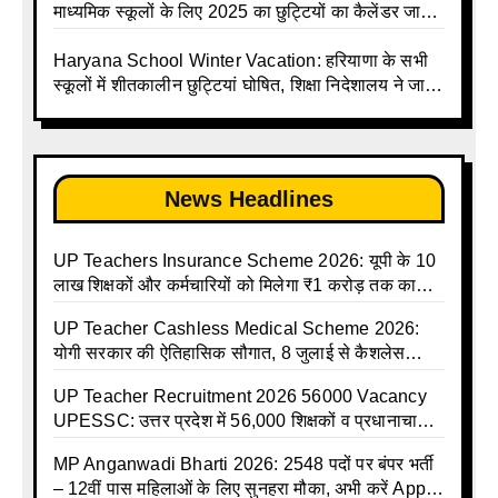
List 2026
Holidays Calendar
माध्यमिक स्कूलों के लिए 2025 का छुट्टियों का कैलेंडर जारी |
UPMSP | UP Madhyamik School Avkash Talika |
Up Madhyamik Avkash Talika 2025 | UP
Haryana School Winter Vacation: हरियाणा के सभी
Madhyamik School avkash suchi | UP
स्कूलों में शीतकालीन छुट्टियां घोषित, शिक्षा निदेशालय ने जारी
Madhyamik avkash suchi| UP madhyamik
किए आदेश
holiday calendar | Madhyamik School Holidays
List 2025
News Headlines
UP Teachers Insurance Scheme 2026: यूपी के 10
लाख शिक्षकों और कर्मचारियों को मिलेगा ₹1 करोड़ तक का
बीमा कवर, SBI से होगा बड़ा समझौता
UP Teacher Cashless Medical Scheme 2026:
योगी सरकार की ऐतिहासिक सौगात, 8 जुलाई से कैशलेस
इलाज शुरू
UP Teacher Recruitment 2026 56000 Vacancy
UPESSC: उत्तर प्रदेश में 56,000 शिक्षकों व प्रधानाचार्यों
की बंपर भर्ती की तैयारी, अगस्त में आ सकता है विज्ञापन
MP Anganwadi Bharti 2026: 2548 पदों पर बंपर भर्ती
– 12वीं पास महिलाओं के लिए सुनहरा मौका, अभी करें Apply