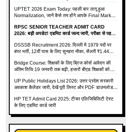
Online
UPTET 2026 Exam Today: पहली बार लागू हुआ
Normalization, जानें कैसे तय होंगे आपके Final Marks
और क्या होगा फायदा
RPSC SENIOR TEACHER ADMIT CARD
2026: बड़ी अपडेट! एडमिट कार्ड जल्द जारी, परीक्षा से पहले
जानें सभी जरूरी निर्देश
DSSSB Recruitment 2026: दिल्ली में 1979 पदों पर
बंपर भर्ती, 12वीं पास के लिए सुनहरा मौका, सैलरी ₹1.44
लाख तक
Bridge Course: शिक्षकों के लिए ब्रिज कोर्स आवेदन की
अंतिम तिथि 19 जनवरी तक बढ़ी, हजारों बीएड शिक्षकों को
राहत
UP Public Holidays List 2026: उत्तर प्रदेश सरकारी
अवकाश कैलेंडर जारी, देखें पूरी लिस्ट और PDF डाउनलोड
करें | Up Avkash Talika | up government avkash
HP TET Admit Card 2025: टीचर एलिजिबिलिटी टेस्ट
talika | Sarkari Avkash Talika | Up Holidays List |
के लिए एडमिट कार्ड जारी
Holidays Calendar