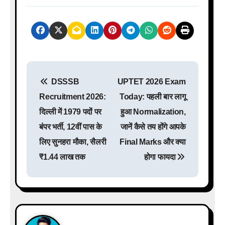
P
DSSSB
UPTET 2026 Exam
o
Recruitment 2026:
Today: पहली बार लागू
s
दिल्ली में 1979 पदों पर
हुआ Normalization,
बंपर भर्ती, 12वीं पास के
जानें कैसे तय होंगे आपके
t
लिए सुनहरा मौका, सैलरी
Final Marks और क्या
n
₹1.44 लाख तक
होगा फायदा
a
v
i