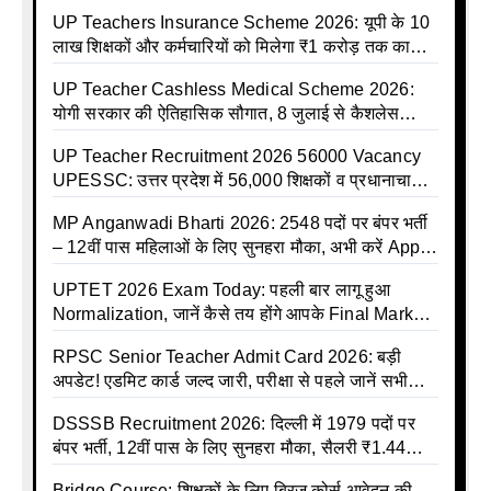
UP Teachers Insurance Scheme 2026: यूपी के 10
लाख शिक्षकों और कर्मचारियों को मिलेगा ₹1 करोड़ तक का
बीमा कवर, SBI से होगा बड़ा समझौता
UP Teacher Cashless Medical Scheme 2026:
योगी सरकार की ऐतिहासिक सौगात, 8 जुलाई से कैशलेस
इलाज शुरू
UP Teacher Recruitment 2026 56000 Vacancy
UPESSC: उत्तर प्रदेश में 56,000 शिक्षकों व प्रधानाचार्यों
की बंपर भर्ती की तैयारी, अगस्त में आ सकता है विज्ञापन
MP Anganwadi Bharti 2026: 2548 पदों पर बंपर भर्ती
– 12वीं पास महिलाओं के लिए सुनहरा मौका, अभी करें Apply
Online
UPTET 2026 Exam Today: पहली बार लागू हुआ
Normalization, जानें कैसे तय होंगे आपके Final Marks
और क्या होगा फायदा
RPSC Senior Teacher Admit Card 2026: बड़ी
अपडेट! एडमिट कार्ड जल्द जारी, परीक्षा से पहले जानें सभी
जरूरी निर्देश
DSSSB Recruitment 2026: दिल्ली में 1979 पदों पर
बंपर भर्ती, 12वीं पास के लिए सुनहरा मौका, सैलरी ₹1.44
लाख तक
Bridge Course: शिक्षकों के लिए ब्रिज कोर्स आवेदन की