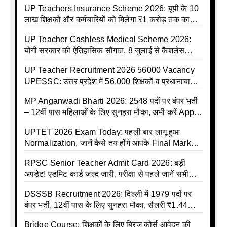
UP Teachers Insurance Scheme 2026: यूपी के 10
लाख शिक्षकों और कर्मचारियों को मिलेगा ₹1 करोड़ तक का
बीमा कवर, SBI से होगा बड़ा समझौता
UP Teacher Cashless Medical Scheme 2026:
योगी सरकार की ऐतिहासिक सौगात, 8 जुलाई से कैशलेस
इलाज शुरू
UP Teacher Recruitment 2026 56000 Vacancy
UPESSC: उत्तर प्रदेश में 56,000 शिक्षकों व प्रधानाचार्यों
की बंपर भर्ती की तैयारी, अगस्त में आ सकता है विज्ञापन
MP Anganwadi Bharti 2026: 2548 पदों पर बंपर भर्ती
– 12वीं पास महिलाओं के लिए सुनहरा मौका, अभी करें Apply
Online
UPTET 2026 Exam Today: पहली बार लागू हुआ
Normalization, जानें कैसे तय होंगे आपके Final Marks
और क्या होगा फायदा
RPSC Senior Teacher Admit Card 2026: बड़ी
अपडेट! एडमिट कार्ड जल्द जारी, परीक्षा से पहले जानें सभी
जरूरी निर्देश
DSSSB Recruitment 2026: दिल्ली में 1979 पदों पर
बंपर भर्ती, 12वीं पास के लिए सुनहरा मौका, सैलरी ₹1.44
लाख तक
Bridge Course: शिक्षकों के लिए ब्रिज कोर्स आवेदन की