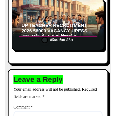
UP TEACHER RECRUITMENT
2026 56000 VACANCY UPESSC:
उत्तर प्रदेश में 56,000 शिक्षकों व
बेसिक शिक्षा पोर्टल
प्रधानाचार्यों की बंपर भर्ती की तैयारी, अगस्त
में आ सकता है विज्ञापन
Leave a Reply
Your email address will not be published.
Required
fields are marked
*
Comment
*