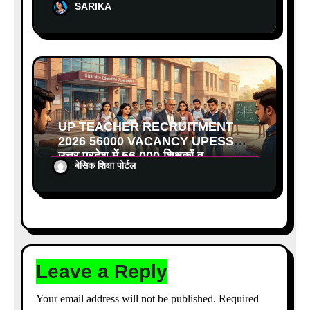
SARIKA
कैशलेस इलाज शुरू
UP TEACHER RECRUITMENT
2026 56000 VACANCY UPESSC:
उत्तर प्रदेश में 56,000 शिक्षकों व
बेसिक शिक्षा पोर्टल
प्रधानाचार्यों की बंपर भर्ती की तैयारी, अगस्त
में आ सकता है विज्ञापन
Leave a Reply
Your email address will not be published.
Required