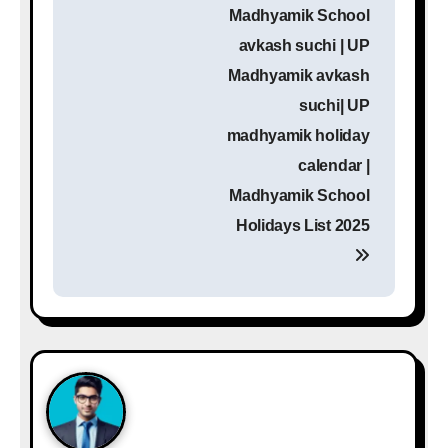
Madhyamik School
a
avkash suchi | UP
t
Madhyamik avkash
i
suchi| UP
madhyamik holiday
o
calendar |
n
Madhyamik School
Holidays List 2025