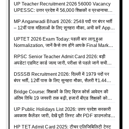
UP Teacher Recruitment 2026 56000 Vacancy
UPESSC: उत्तर प्रदेश में 56,000 शिक्षकों व प्रधानाचार्यों
की बंपर भर्ती की तैयारी, अगस्त में आ सकता है विज्ञापन
MP Anganwadi Bharti 2026: 2548 पदों पर बंपर भर्ती
– 12वीं पास महिलाओं के लिए सुनहरा मौका, अभी करें Apply
Online
UPTET 2026 Exam Today: पहली बार लागू हुआ
Normalization, जानें कैसे तय होंगे आपके Final Marks
और क्या होगा फायदा
RPSC Senior Teacher Admit Card 2026: बड़ी
अपडेट! एडमिट कार्ड जल्द जारी, परीक्षा से पहले जानें सभी
जरूरी निर्देश
DSSSB Recruitment 2026: दिल्ली में 1979 पदों पर
बंपर भर्ती, 12वीं पास के लिए सुनहरा मौका, सैलरी ₹1.44
लाख तक
Bridge Course: शिक्षकों के लिए ब्रिज कोर्स आवेदन की
अंतिम तिथि 19 जनवरी तक बढ़ी, हजारों बीएड शिक्षकों को
राहत
UP Public Holidays List 2026: उत्तर प्रदेश सरकारी
अवकाश कैलेंडर जारी, देखें पूरी लिस्ट और PDF डाउनलोड
करें | Up Avkash Talika | up government avkash
HP TET Admit Card 2025: टीचर एलिजिबिलिटी टेस्ट
talika | Sarkari Avkash Talika | Up Holidays List |