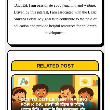
i
D.El.Ed. I am passionate about teaching and writing.
o
Driven by this interest, I am associated with the Basic
Shiksha Portal. My goal is to contribute to the field of
n
education and provide helpful resources for children's
development.
RELATED POST
DOT TO DOT LETTER TRACING
FOR KIDS: अक्षरों को डॉट्स से जोड़ने की
आसान विधि | बच्चों के लिए रचनात्मक और