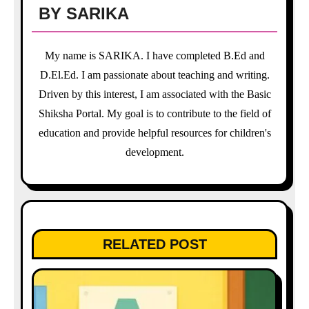
v
BY
SARIKA
i
My name is SARIKA. I have completed B.Ed and
g
D.El.Ed. I am passionate about teaching and writing.
a
Driven by this interest, I am associated with the Basic
Shiksha Portal. My goal is to contribute to the field of
t
education and provide helpful resources for children's
i
development.
o
n
RELATED POST