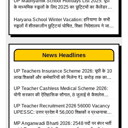
Holiday Calendar | Madhyamik School Holidays
talika | Sarkari Avkash Talika | Up Holidays List |
UP Madhyamik School Holidays List 2025: यूपी
List 2026
Holidays Calendar
के माध्यमिक स्कूलों के लिए 2025 का छुट्टियों का कैलेंडर
जारी | UPMSP | UP Madhyamik School Avkash
Talika | Up Madhyamik Avkash Talika 2025 | UP
Haryana School Winter Vacation: हरियाणा के सभी
Madhyamik School avkash suchi | UP
स्कूलों में शीतकालीन छुट्टियां घोषित, शिक्षा निदेशालय ने जारी
Madhyamik avkash suchi| UP madhyamik
किए आदेश
holiday calendar | Madhyamik School Holidays
List 2025
News Headlines
UP Teachers Insurance Scheme 2026: यूपी के 10
लाख शिक्षकों और कर्मचारियों को मिलेगा ₹1 करोड़ तक का
बीमा कवर, SBI से होगा बड़ा समझौता
UP Teacher Cashless Medical Scheme 2026:
योगी सरकार की ऐतिहासिक सौगात, 8 जुलाई से कैशलेस
इलाज शुरू
UP Teacher Recruitment 2026 56000 Vacancy
UPESSC: उत्तर प्रदेश में 56,000 शिक्षकों व प्रधानाचार्यों
की बंपर भर्ती की तैयारी, अगस्त में आ सकता है विज्ञापन
MP Anganwadi Bharti 2026: 2548 पदों पर बंपर भर्ती