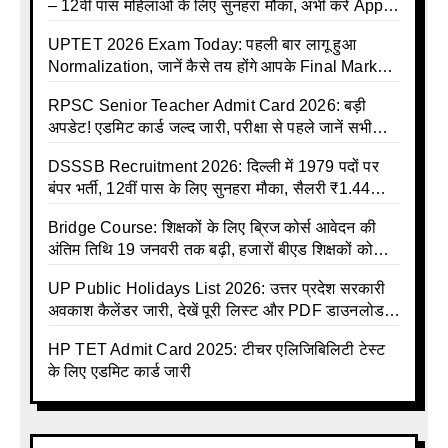
– 12वीं पास महिलाओं के लिए सुनहरा मौका, अभी करें Apply
Online
UPTET 2026 Exam Today: पहली बार लागू हुआ
Normalization, जानें कैसे तय होंगे आपके Final Marks
और क्या होगा फायदा
RPSC Senior Teacher Admit Card 2026: बड़ी
अपडेट! एडमिट कार्ड जल्द जारी, परीक्षा से पहले जानें सभी
जरूरी निर्देश
DSSSB Recruitment 2026: दिल्ली में 1979 पदों पर
बंपर भर्ती, 12वीं पास के लिए सुनहरा मौका, सैलरी ₹1.44
लाख तक
Bridge Course: शिक्षकों के लिए ब्रिज कोर्स आवेदन की
अंतिम तिथि 19 जनवरी तक बढ़ी, हजारों बीएड शिक्षकों को
राहत
UP Public Holidays List 2026: उत्तर प्रदेश सरकारी
अवकाश कैलेंडर जारी, देखें पूरी लिस्ट और PDF डाउनलोड
करें | Up Avkash Talika | up government avkash
HP TET Admit Card 2025: टीचर एलिजिबिलिटी टेस्ट
talika | Sarkari Avkash Talika | Up Holidays List |
के लिए एडमिट कार्ड जारी
Holidays Calendar