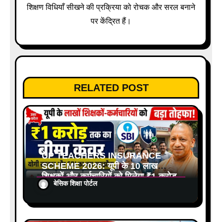
शिक्षण विधियाँ सीखने की प्रक्रिया को रोचक और सरल बनाने
पर केंद्रित हैं।
RELATED POST
UP TEACHERS INSURANCE
SCHEME 2026: यूपी के 10 लाख
शिक्षकों और कर्मचारियों को मिलेगा ₹1 करोड़
बेसिक शिक्षा पोर्टल
तक का बीमा कवर, SBI से होगा बड़ा
समझौता