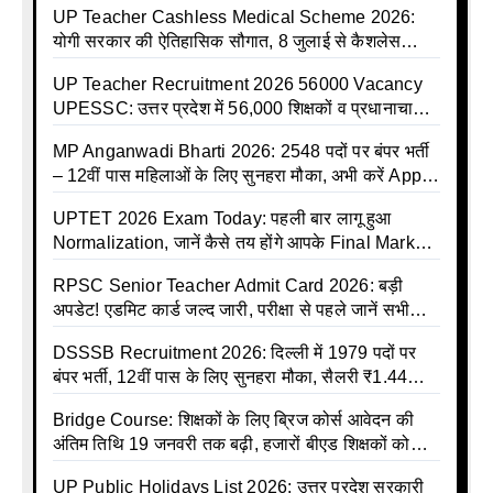
UP Teacher Cashless Medical Scheme 2026:
योगी सरकार की ऐतिहासिक सौगात, 8 जुलाई से कैशलेस
इलाज शुरू
UP Teacher Recruitment 2026 56000 Vacancy
UPESSC: उत्तर प्रदेश में 56,000 शिक्षकों व प्रधानाचार्यों
की बंपर भर्ती की तैयारी, अगस्त में आ सकता है विज्ञापन
MP Anganwadi Bharti 2026: 2548 पदों पर बंपर भर्ती
– 12वीं पास महिलाओं के लिए सुनहरा मौका, अभी करें Apply
Online
UPTET 2026 Exam Today: पहली बार लागू हुआ
Normalization, जानें कैसे तय होंगे आपके Final Marks
और क्या होगा फायदा
RPSC Senior Teacher Admit Card 2026: बड़ी
अपडेट! एडमिट कार्ड जल्द जारी, परीक्षा से पहले जानें सभी
जरूरी निर्देश
DSSSB Recruitment 2026: दिल्ली में 1979 पदों पर
बंपर भर्ती, 12वीं पास के लिए सुनहरा मौका, सैलरी ₹1.44
लाख तक
Bridge Course: शिक्षकों के लिए ब्रिज कोर्स आवेदन की
अंतिम तिथि 19 जनवरी तक बढ़ी, हजारों बीएड शिक्षकों को
राहत
UP Public Holidays List 2026: उत्तर प्रदेश सरकारी