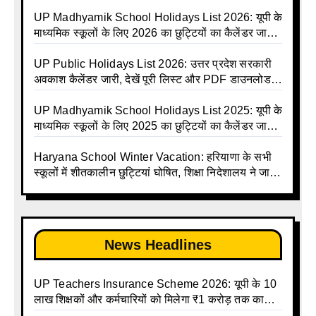
Holiday List 2026 | Basic Avkash Talika 2026 |
Basic School Avkash Talika UP 2026 | UP Basic
UP Madhyamik School Holidays List 2026: यूपी के
Shiksha Parishad Avkash Talika 2026 | UP
माध्यमिक स्कूलों के लिए 2026 का छुट्टियों का कैलेंडर जारी |
Avkash Talika 2026 | UP School Holiday and
UPMSP | UP Madhyamik School Avkash Talika |
Calendar List 2026
UP Madhyamik Avkash Talika 2026 | UP
UP Public Holidays List 2026: उत्तर प्रदेश सरकारी
Madhyamik School avkash suchi | UP
अवकाश कैलेंडर जारी, देखें पूरी लिस्ट और PDF डाउनलोड
Madhyamik avkash suchi | UP Madhyamik
करें | Up Avkash Talika | up government avkash
Holiday Calendar | Madhyamik School Holidays
talika | Sarkari Avkash Talika | Up Holidays List |
UP Madhyamik School Holidays List 2025: यूपी के
List 2026
Holidays Calendar
माध्यमिक स्कूलों के लिए 2025 का छुट्टियों का कैलेंडर जारी |
UPMSP | UP Madhyamik School Avkash Talika |
Up Madhyamik Avkash Talika 2025 | UP
Haryana School Winter Vacation: हरियाणा के सभी
Madhyamik School avkash suchi | UP
स्कूलों में शीतकालीन छुट्टियां घोषित, शिक्षा निदेशालय ने जारी
Madhyamik avkash suchi| UP madhyamik
किए आदेश
holiday calendar | Madhyamik School Holidays
List 2025
News Headlines
UP Teachers Insurance Scheme 2026: यूपी के 10
लाख शिक्षकों और कर्मचारियों को मिलेगा ₹1 करोड़ तक का
बीमा कवर, SBI से होगा बड़ा समझौता