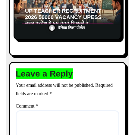
UP TEACHER RECRUITMENT
2026 56000 VACANCY UPESSC:
उत्तर प्रदेश में 56,000 शिक्षकों व
बेसिक शिक्षा पोर्टल
प्रधानाचार्यों की बंपर भर्ती की तैयारी, अगस्त
में आ सकता है विज्ञापन
Leave a Reply
Your email address will not be published.
Required
fields are marked
*
Comment
*