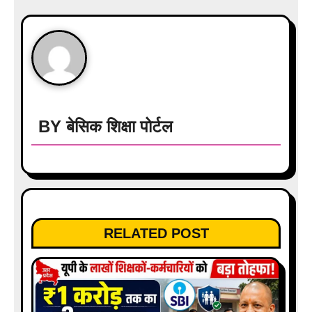
a
v
i
g
a
BY
बेसिक शिक्षा पोर्टल
t
i
o
RELATED POST
n