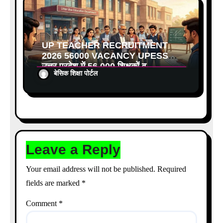
UP TEACHER RECRUITMENT
2026 56000 VACANCY UPESSC:
उत्तर प्रदेश में 56,000 शिक्षकों व
बेसिक शिक्षा पोर्टल
प्रधानाचार्यों की बंपर भर्ती की तैयारी, अगस्त
में आ सकता है विज्ञापन
Leave a Reply
Your email address will not be published.
Required
fields are marked
*
Comment
*