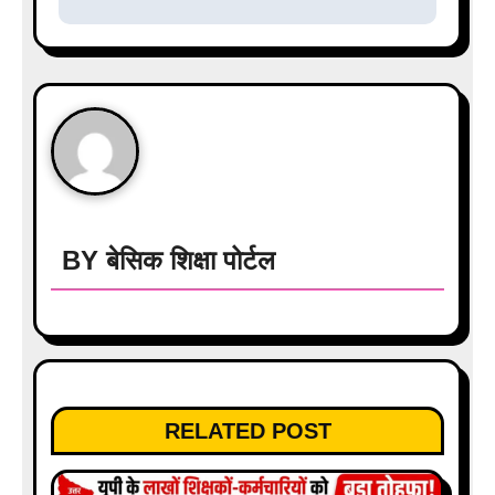
n
a
v
i
g
a
BY
बेसिक शिक्षा पोर्टल
t
i
o
RELATED POST
n