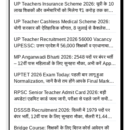
UP Teachers Insurance Scheme 2026: यूपी के 10
लाख शिक्षकों और कर्मचारियों को मिलेगा ₹1 करोड़ तक का
बीमा कवर, SBI से होगा बड़ा समझौता
UP Teacher Cashless Medical Scheme 2026:
योगी सरकार की ऐतिहासिक सौगात, 8 जुलाई से कैशलेस
इलाज शुरू
UP Teacher Recruitment 2026 56000 Vacancy
UPESSC: उत्तर प्रदेश में 56,000 शिक्षकों व प्रधानाचार्यों
की बंपर भर्ती की तैयारी, अगस्त में आ सकता है विज्ञापन
MP Anganwadi Bharti 2026: 2548 पदों पर बंपर भर्ती
– 12वीं पास महिलाओं के लिए सुनहरा मौका, अभी करें Apply
Online
UPTET 2026 Exam Today: पहली बार लागू हुआ
Normalization, जानें कैसे तय होंगे आपके Final Marks
और क्या होगा फायदा
RPSC Senior Teacher Admit Card 2026: बड़ी
अपडेट! एडमिट कार्ड जल्द जारी, परीक्षा से पहले जानें सभी
जरूरी निर्देश
DSSSB Recruitment 2026: दिल्ली में 1979 पदों पर
बंपर भर्ती, 12वीं पास के लिए सुनहरा मौका, सैलरी ₹1.44
लाख तक
Bridge Course: शिक्षकों के लिए ब्रिज कोर्स आवेदन की