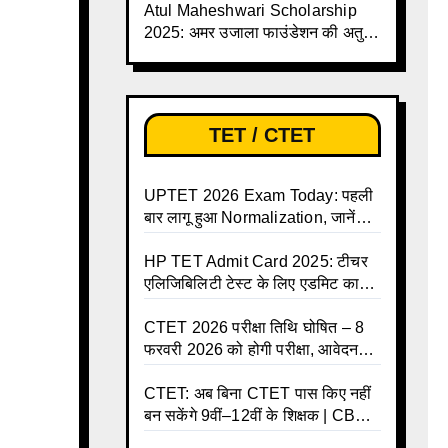
Atul Maheshwari Scholarship
2025: अमर उजाला फाउंडेशन की अतुल
माहेश्वरी छात्रवृत्ति परीक्षा-2025 के लिए
ऑनलाइन आवेदन प्रक्रिया शुरू
TET / CTET
UPTET 2026 Exam Today: पहली
बार लागू हुआ Normalization, जानें
कैसे तय होंगे आपके Final Marks और
क्या होगा फायदा
HP TET Admit Card 2025: टीचर
एलिजिबिलिटी टेस्ट के लिए एडमिट कार्ड
जारी
CTET 2026 परीक्षा तिथि घोषित – 8
फरवरी 2026 को होगी परीक्षा, आवेदन
करें ऑनलाइन!
CTET: अब बिना CTET पास किए नहीं
बन सकेंगे 9वीं–12वीं के शिक्षक | CBSE
की नई गाइडलाइन