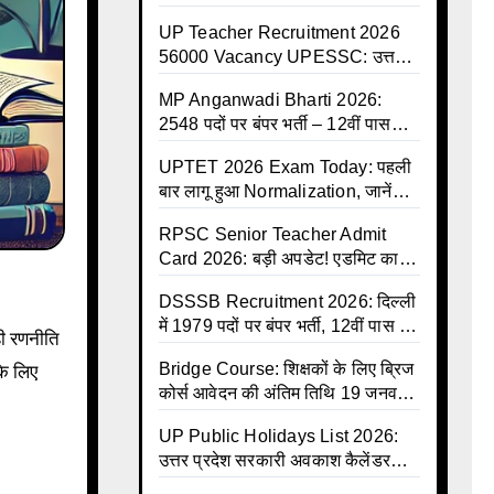
ऐतिहासिक सौगात, 8 जुलाई से कैशलेस
UP Teacher Recruitment 2026
इलाज शुरू
56000 Vacancy UPESSC: उत्तर
प्रदेश में 56,000 शिक्षकों व प्रधानाचार्यों
MP Anganwadi Bharti 2026:
की बंपर भर्ती की तैयारी, अगस्त में आ
2548 पदों पर बंपर भर्ती – 12वीं पास
सकता है विज्ञापन
महिलाओं के लिए सुनहरा मौका, अभी करें
UPTET 2026 Exam Today: पहली
Apply Online
बार लागू हुआ Normalization, जानें
कैसे तय होंगे आपके Final Marks और
RPSC Senior Teacher Admit
क्या होगा फायदा
Card 2026: बड़ी अपडेट! एडमिट कार्ड
जल्द जारी, परीक्षा से पहले जानें सभी
DSSSB Recruitment 2026: दिल्ली
जरूरी निर्देश
में 1979 पदों पर बंपर भर्ती, 12वीं पास के
ी रणनीति
लिए सुनहरा मौका, सैलरी ₹1.44 लाख
Bridge Course: शिक्षकों के लिए ब्रिज
े लिए
तक
कोर्स आवेदन की अंतिम तिथि 19 जनवरी
तक बढ़ी, हजारों बीएड शिक्षकों को राहत
UP Public Holidays List 2026:
उत्तर प्रदेश सरकारी अवकाश कैलेंडर
जारी, देखें पूरी लिस्ट और PDF