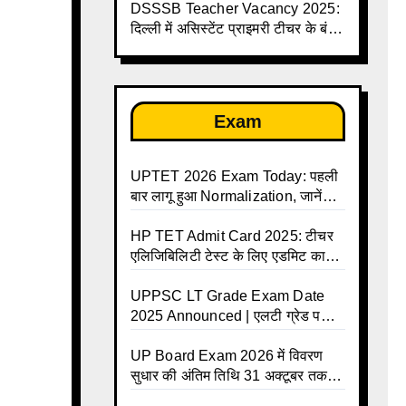
तक
DSSSB Teacher Vacancy 2025:
दिल्ली में असिस्टेंट प्राइमरी टीचर के बंपर
पदों पर भर्ती
Exam
UPTET 2026 Exam Today: पहली
बार लागू हुआ Normalization, जानें
कैसे तय होंगे आपके Final Marks और
क्या होगा फायदा
HP TET Admit Card 2025: टीचर
एलिजिबिलिटी टेस्ट के लिए एडमिट कार्ड
जारी
UPPSC LT Grade Exam Date
2025 Announced | एलटी ग्रेड परीक्षा
17 जनवरी से दो पालियों में आयोजित –
जानिए पूरा टाइम टेबल
UP Board Exam 2026 में विवरण
सुधार की अंतिम तिथि 31 अक्टूबर तक
बढ़ी, छात्रों को बड़ी राहत!