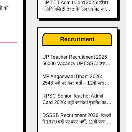
HP TET Admit Card 2025: टीचर
डाउनलोड करें | Up Avkash Talika |
वों को
एलिजिबिलिटी टेस्ट के लिए एडमिट कार्ड
up government avkash talika |
जारी
Sarkari Avkash Talika | Up
Holidays List | Holidays
Calendar
Recruitment
UP Teacher Recruitment 2026
56000 Vacancy UPESSC: उत्तर
प्रदेश में 56,000 शिक्षकों व प्रधानाचार्यों
की बंपर भर्ती की तैयारी, अगस्त में आ
MP Anganwadi Bharti 2026:
सकता है विज्ञापन
2548 पदों पर बंपर भर्ती – 12वीं पास
महिलाओं के लिए सुनहरा मौका, अभी करें
Apply Online
RPSC Senior Teacher Admit
Card 2026: बड़ी अपडेट! एडमिट कार्ड
जल्द जारी, परीक्षा से पहले जानें सभी
जरूरी निर्देश
DSSSB Recruitment 2026: दिल्ली
में 1979 पदों पर बंपर भर्ती, 12वीं पास के
लिए सुनहरा मौका, सैलरी ₹1.44 लाख