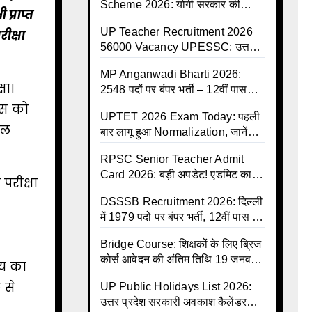
Scheme 2026: योगी सरकार की
प्राप्त
ऐतिहासिक सौगात, 8 जुलाई से कैशलेस
UP Teacher Recruitment 2026
ीक्षा
इलाज शुरू
56000 Vacancy UPESSC: उत्तर
प्रदेश में 56,000 शिक्षकों व प्रधानाचार्यों
MP Anganwadi Bharti 2026:
की बंपर भर्ती की तैयारी, अगस्त में आ
षा।
2548 पदों पर बंपर भर्ती – 12वीं पास
सकता है विज्ञापन
महिलाओं के लिए सुनहरा मौका, अभी करें
ास को
UPTET 2026 Exam Today: पहली
Apply Online
वल
बार लागू हुआ Normalization, जानें
कैसे तय होंगे आपके Final Marks और
RPSC Senior Teacher Admit
क्या होगा फायदा
Card 2026: बड़ी अपडेट! एडमिट कार्ड
परीक्षा
जल्द जारी, परीक्षा से पहले जानें सभी
DSSSB Recruitment 2026: दिल्ली
जरूरी निर्देश
में 1979 पदों पर बंपर भर्ती, 12वीं पास के
लिए सुनहरा मौका, सैलरी ₹1.44 लाख
Bridge Course: शिक्षकों के लिए ब्रिज
तक
कोर्स आवेदन की अंतिम तिथि 19 जनवरी
मय का
तक बढ़ी, हजारों बीएड शिक्षकों को राहत
 से
UP Public Holidays List 2026:
उत्तर प्रदेश सरकारी अवकाश कैलेंडर