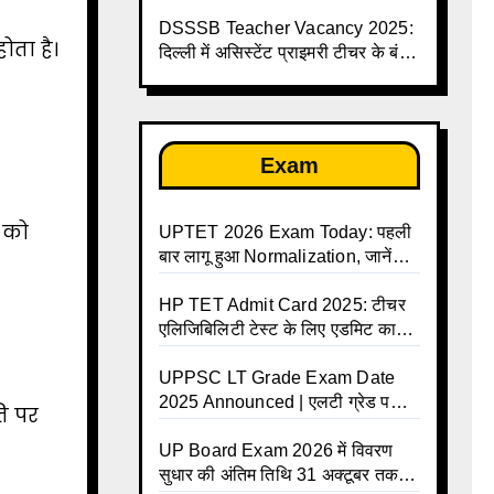
लिए सुनहरा मौका, सैलरी ₹1.44 लाख
तक
DSSSB Teacher Vacancy 2025:
ोता है।
दिल्ली में असिस्टेंट प्राइमरी टीचर के बंपर
पदों पर भर्ती
Exam
ं को
UPTET 2026 Exam Today: पहली
बार लागू हुआ Normalization, जानें
कैसे तय होंगे आपके Final Marks और
क्या होगा फायदा
HP TET Admit Card 2025: टीचर
एलिजिबिलिटी टेस्ट के लिए एडमिट कार्ड
जारी
UPPSC LT Grade Exam Date
2025 Announced | एलटी ग्रेड परीक्षा
ि पर
17 जनवरी से दो पालियों में आयोजित –
जानिए पूरा टाइम टेबल
UP Board Exam 2026 में विवरण
सुधार की अंतिम तिथि 31 अक्टूबर तक