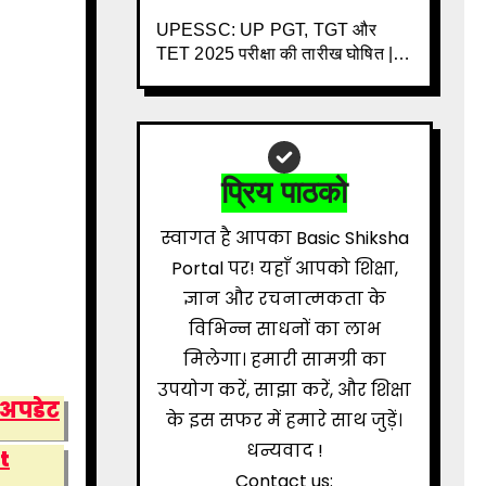
की नई गाइडलाइन
UPESSC: UP PGT, TGT और
TET 2025 परीक्षा की तारीख घोषित | 3
साल के इंतजार के बाद बड़ी खबर |
Download Admit Card Details
Inside
प्रिय पाठको
स्वागत है आपका Basic Shiksha
Portal पर! यहाँ आपको शिक्षा,
ज्ञान और रचनात्मकता के
विभिन्न साधनों का लाभ
मिलेगा। हमारी सामग्री का
उपयोग करें, साझा करें, और शिक्षा
 अपडेट
के इस सफर में हमारे साथ जुड़ें।
धन्यवाद !
t
Contact us: