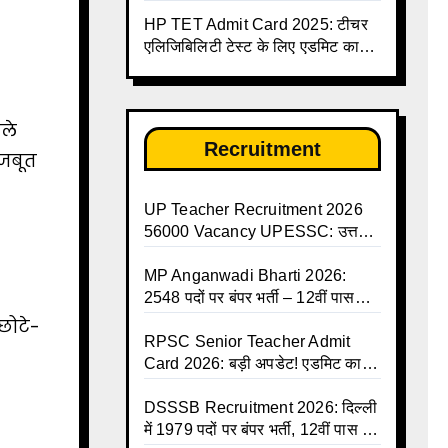
जारी, देखें पूरी लिस्ट और PDF
HP TET Admit Card 2025: टीचर
डाउनलोड करें | Up Avkash Talika |
एलिजिबिलिटी टेस्ट के लिए एडमिट कार्ड
up government avkash talika |
जारी
Sarkari Avkash Talika | Up
Holidays List | Holidays
Calendar
हले
Recruitment
मजबूत
UP Teacher Recruitment 2026
56000 Vacancy UPESSC: उत्तर
प्रदेश में 56,000 शिक्षकों व प्रधानाचार्यों
की बंपर भर्ती की तैयारी, अगस्त में आ
MP Anganwadi Bharti 2026:
सकता है विज्ञापन
2548 पदों पर बंपर भर्ती – 12वीं पास
महिलाओं के लिए सुनहरा मौका, अभी करें
छोटे-
Apply Online
RPSC Senior Teacher Admit
Card 2026: बड़ी अपडेट! एडमिट कार्ड
जल्द जारी, परीक्षा से पहले जानें सभी
जरूरी निर्देश
DSSSB Recruitment 2026: दिल्ली
में 1979 पदों पर बंपर भर्ती, 12वीं पास के