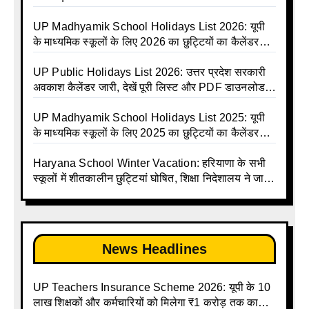
Holiday List 2026 | Basic Avkash Talika 2026 |
Basic School Avkash Talika UP 2026 | UP Basic
UP Madhyamik School Holidays List 2026: यूपी
Shiksha Parishad Avkash Talika 2026 | UP
के माध्यमिक स्कूलों के लिए 2026 का छुट्टियों का कैलेंडर
Avkash Talika 2026 | UP School Holiday and
जारी | UPMSP | UP Madhyamik School Avkash
Calendar List 2026
Talika | UP Madhyamik Avkash Talika 2026 | UP
UP Public Holidays List 2026: उत्तर प्रदेश सरकारी
Madhyamik School avkash suchi | UP
अवकाश कैलेंडर जारी, देखें पूरी लिस्ट और PDF डाउनलोड
Madhyamik avkash suchi | UP Madhyamik
करें | Up Avkash Talika | up government avkash
Holiday Calendar | Madhyamik School Holidays
talika | Sarkari Avkash Talika | Up Holidays List |
UP Madhyamik School Holidays List 2025: यूपी
List 2026
Holidays Calendar
के माध्यमिक स्कूलों के लिए 2025 का छुट्टियों का कैलेंडर
जारी | UPMSP | UP Madhyamik School Avkash
Talika | Up Madhyamik Avkash Talika 2025 | UP
Haryana School Winter Vacation: हरियाणा के सभी
Madhyamik School avkash suchi | UP
स्कूलों में शीतकालीन छुट्टियां घोषित, शिक्षा निदेशालय ने जारी
Madhyamik avkash suchi| UP madhyamik
किए आदेश
holiday calendar | Madhyamik School Holidays
List 2025
News Headlines
UP Teachers Insurance Scheme 2026: यूपी के 10
लाख शिक्षकों और कर्मचारियों को मिलेगा ₹1 करोड़ तक का