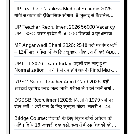
बीमा कवर, SBI से होगा बड़ा समझौता
UP Teacher Cashless Medical Scheme 2026:
योगी सरकार की ऐतिहासिक सौगात, 8 जुलाई से कैशलेस
इलाज शुरू
UP Teacher Recruitment 2026 56000 Vacancy
UPESSC: उत्तर प्रदेश में 56,000 शिक्षकों व प्रधानाचार्यों
की बंपर भर्ती की तैयारी, अगस्त में आ सकता है विज्ञापन
MP Anganwadi Bharti 2026: 2548 पदों पर बंपर भर्ती
– 12वीं पास महिलाओं के लिए सुनहरा मौका, अभी करें Apply
Online
UPTET 2026 Exam Today: पहली बार लागू हुआ
Normalization, जानें कैसे तय होंगे आपके Final Marks
और क्या होगा फायदा
RPSC Senior Teacher Admit Card 2026: बड़ी
अपडेट! एडमिट कार्ड जल्द जारी, परीक्षा से पहले जानें सभी
जरूरी निर्देश
DSSSB Recruitment 2026: दिल्ली में 1979 पदों पर
बंपर भर्ती, 12वीं पास के लिए सुनहरा मौका, सैलरी ₹1.44
लाख तक
Bridge Course: शिक्षकों के लिए ब्रिज कोर्स आवेदन की
अंतिम तिथि 19 जनवरी तक बढ़ी, हजारों बीएड शिक्षकों को
राहत