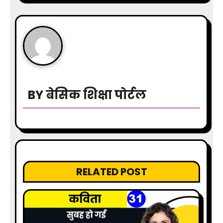
t
n
a
v
i
BY
बेसिक शिक्षा पोर्टल
g
a
t
i
RELATED POST
o
n