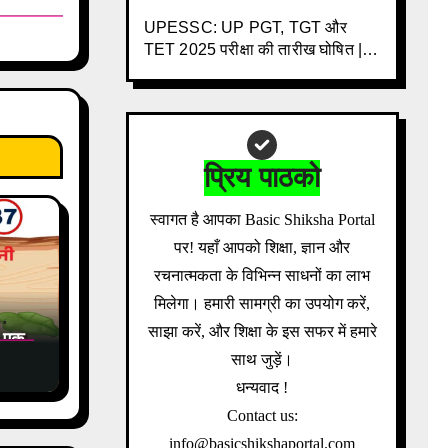
की नई गाइडलाइन
UPESSC: UP PGT, TGT और
TET 2025 परीक्षा की तारीख घोषित | 3
साल के इंतजार के बाद बड़ी खबर |
Download Admit Card Details
Inside
प्रिय पाठको
स्वागत है आपका Basic Shiksha Portal
पर! यहाँ आपको शिक्षा, ज्ञान और
रचनात्मकता के विभिन्न साधनों का लाभ
मिलेगा। हमारी सामग्री का उपयोग करें,
ी
साझा करें, और शिक्षा के इस सफर में हमारे
ी एक
साथ जुड़ें।
Y
धन्यवाद !
Contact us:
info@basicshikshaportal.com