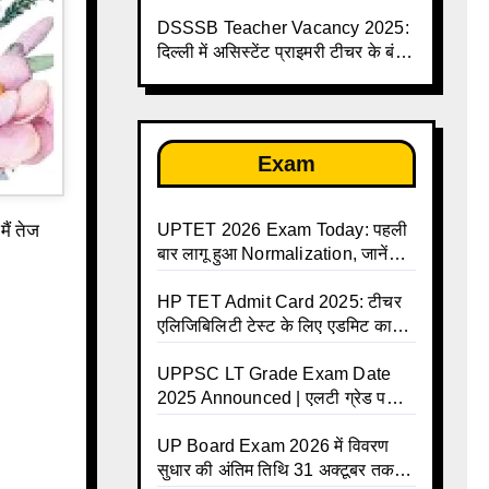
लिए सुनहरा मौका, सैलरी ₹1.44 लाख
तक
DSSSB Teacher Vacancy 2025:
दिल्ली में असिस्टेंट प्राइमरी टीचर के बंपर
पदों पर भर्ती
Exam
UPTET 2026 Exam Today: पहली
बार लागू हुआ Normalization, जानें
कैसे तय होंगे आपके Final Marks और
क्या होगा फायदा
HP TET Admit Card 2025: टीचर
एलिजिबिलिटी टेस्ट के लिए एडमिट कार्ड
जारी
UPPSC LT Grade Exam Date
2025 Announced | एलटी ग्रेड परीक्षा
17 जनवरी से दो पालियों में आयोजित –
जानिए पूरा टाइम टेबल
UP Board Exam 2026 में विवरण
सुधार की अंतिम तिथि 31 अक्टूबर तक