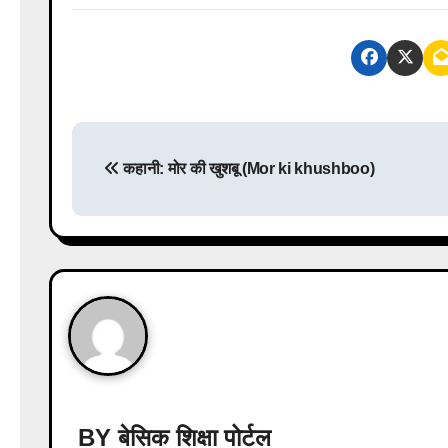
P
कहानी: मोर की खुशबू (Mor ki khushboo)
o
s
t
n
a
v
i
BY
बेसिक शिक्षा पोर्टल