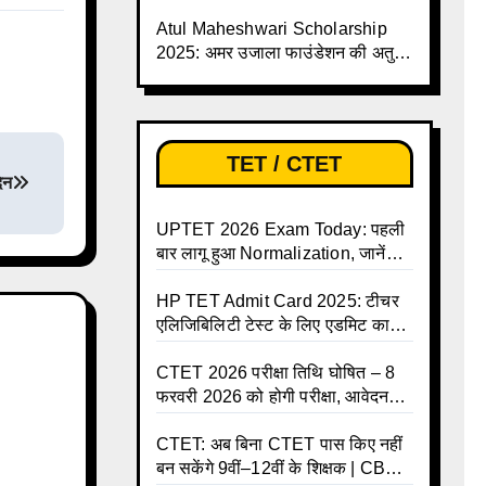
बढ़ी, छात्रों को बड़ी राहत!
Atul Maheshwari Scholarship
2025: अमर उजाला फाउंडेशन की अतुल
माहेश्वरी छात्रवृत्ति परीक्षा-2025 के लिए
ऑनलाइन आवेदन प्रक्रिया शुरू
TET / CTET
िन
UPTET 2026 Exam Today: पहली
बार लागू हुआ Normalization, जानें
कैसे तय होंगे आपके Final Marks और
क्या होगा फायदा
HP TET Admit Card 2025: टीचर
एलिजिबिलिटी टेस्ट के लिए एडमिट कार्ड
जारी
CTET 2026 परीक्षा तिथि घोषित – 8
फरवरी 2026 को होगी परीक्षा, आवेदन
करें ऑनलाइन!
CTET: अब बिना CTET पास किए नहीं
बन सकेंगे 9वीं–12वीं के शिक्षक | CBSE