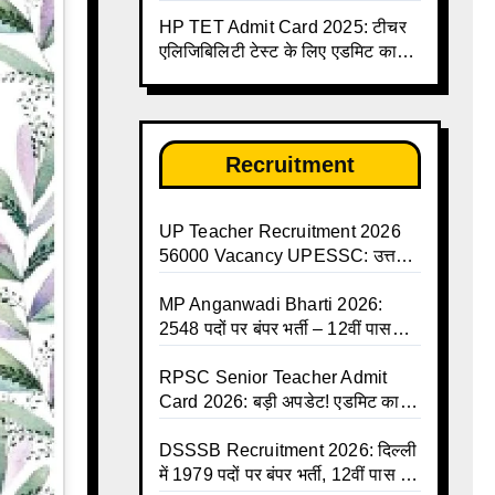
जारी, देखें पूरी लिस्ट और PDF
HP TET Admit Card 2025: टीचर
डाउनलोड करें | Up Avkash Talika |
एलिजिबिलिटी टेस्ट के लिए एडमिट कार्ड
up government avkash talika |
जारी
Sarkari Avkash Talika | Up
Holidays List | Holidays
Calendar
Recruitment
UP Teacher Recruitment 2026
56000 Vacancy UPESSC: उत्तर
प्रदेश में 56,000 शिक्षकों व प्रधानाचार्यों
की बंपर भर्ती की तैयारी, अगस्त में आ
MP Anganwadi Bharti 2026:
सकता है विज्ञापन
2548 पदों पर बंपर भर्ती – 12वीं पास
महिलाओं के लिए सुनहरा मौका, अभी करें
Apply Online
RPSC Senior Teacher Admit
Card 2026: बड़ी अपडेट! एडमिट कार्ड
जल्द जारी, परीक्षा से पहले जानें सभी
जरूरी निर्देश
DSSSB Recruitment 2026: दिल्ली
में 1979 पदों पर बंपर भर्ती, 12वीं पास के