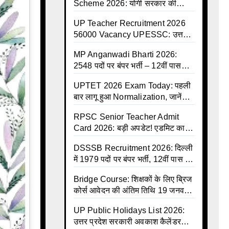
Scheme 2026: योगी सरकार की
ऐतिहासिक सौगात, 8 जुलाई से कैशलेस
UP Teacher Recruitment 2026
इलाज शुरू
56000 Vacancy UPESSC: उत्तर
प्रदेश में 56,000 शिक्षकों व प्रधानाचार्यों
MP Anganwadi Bharti 2026:
की बंपर भर्ती की तैयारी, अगस्त में आ
2548 पदों पर बंपर भर्ती – 12वीं पास
सकता है विज्ञापन
महिलाओं के लिए सुनहरा मौका, अभी करें
UPTET 2026 Exam Today: पहली
Apply Online
बार लागू हुआ Normalization, जानें
कैसे तय होंगे आपके Final Marks और
RPSC Senior Teacher Admit
क्या होगा फायदा
Card 2026: बड़ी अपडेट! एडमिट कार्ड
जल्द जारी, परीक्षा से पहले जानें सभी
DSSSB Recruitment 2026: दिल्ली
जरूरी निर्देश
में 1979 पदों पर बंपर भर्ती, 12वीं पास के
लिए सुनहरा मौका, सैलरी ₹1.44 लाख
Bridge Course: शिक्षकों के लिए ब्रिज
तक
कोर्स आवेदन की अंतिम तिथि 19 जनवरी
तक बढ़ी, हजारों बीएड शिक्षकों को राहत
UP Public Holidays List 2026:
उत्तर प्रदेश सरकारी अवकाश कैलेंडर