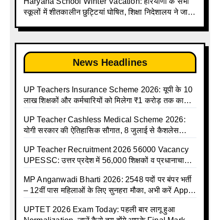
Talika | Up Madhyamik Avkash Talika 2025 | UP
Haryana School Winter Vacation: हरियाणा के सभी
Madhyamik School avkash suchi | UP
स्कूलों में शीतकालीन छुट्टियां घोषित, शिक्षा निदेशालय ने जारी
Madhyamik avkash suchi| UP madhyamik
किए आदेश
holiday calendar | Madhyamik School Holidays
List 2025
News Headlines
UP Teachers Insurance Scheme 2026: यूपी के 10
लाख शिक्षकों और कर्मचारियों को मिलेगा ₹1 करोड़ तक का
बीमा कवर, SBI से होगा बड़ा समझौता
UP Teacher Cashless Medical Scheme 2026:
योगी सरकार की ऐतिहासिक सौगात, 8 जुलाई से कैशलेस
इलाज शुरू
UP Teacher Recruitment 2026 56000 Vacancy
UPESSC: उत्तर प्रदेश में 56,000 शिक्षकों व प्रधानाचार्यों
की बंपर भर्ती की तैयारी, अगस्त में आ सकता है विज्ञापन
MP Anganwadi Bharti 2026: 2548 पदों पर बंपर भर्ती
– 12वीं पास महिलाओं के लिए सुनहरा मौका, अभी करें Apply
Online
UPTET 2026 Exam Today: पहली बार लागू हुआ