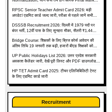
Normalization, जानें कैसे तय होंगे आपके Final Marks
और क्या होगा फायदा
RPSC Senior Teacher Admit Card 2026: बड़ी
अपडेट! एडमिट कार्ड जल्द जारी, परीक्षा से पहले जानें सभी
जरूरी निर्देश
DSSSB Recruitment 2026: दिल्ली में 1979 पदों पर
बंपर भर्ती, 12वीं पास के लिए सुनहरा मौका, सैलरी ₹1.44
लाख तक
Bridge Course: शिक्षकों के लिए ब्रिज कोर्स आवेदन की
अंतिम तिथि 19 जनवरी तक बढ़ी, हजारों बीएड शिक्षकों को
राहत
UP Public Holidays List 2026: उत्तर प्रदेश सरकारी
अवकाश कैलेंडर जारी, देखें पूरी लिस्ट और PDF डाउनलोड
करें | Up Avkash Talika | up government avkash
HP TET Admit Card 2025: टीचर एलिजिबिलिटी टेस्ट
talika | Sarkari Avkash Talika | Up Holidays List |
के लिए एडमिट कार्ड जारी
Holidays Calendar
Recruitment