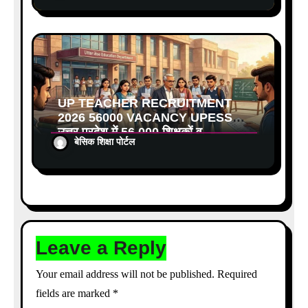
UP TEACHER RECRUITMENT
2026 56000 VACANCY UPESSC:
उत्तर प्रदेश में 56,000 शिक्षकों व
बेसिक शिक्षा पोर्टल
प्रधानाचार्यों की बंपर भर्ती की तैयारी, अगस्त
में आ सकता है विज्ञापन
Leave a Reply
Your email address will not be published.
Required
fields are marked
*