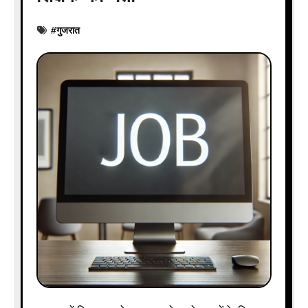
#
गुजरात