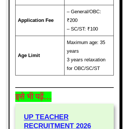
– General/OBC:
Application Fee
₹200
– SC/ST: ₹100
Maximum age: 35
years
Age Limit
3 years relaxation
for OBC/SC/ST
इसे भी पढ़ें…
UP TEACHER
RECRUITMENT 2026