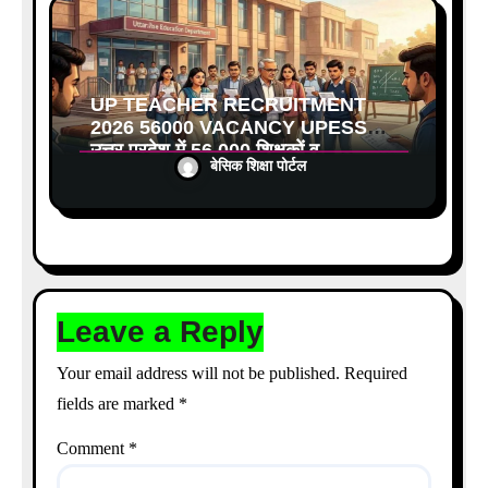
UP TEACHER RECRUITMENT
2026 56000 VACANCY UPESSC:
उत्तर प्रदेश में 56,000 शिक्षकों व
बेसिक शिक्षा पोर्टल
प्रधानाचार्यों की बंपर भर्ती की तैयारी, अगस्त
में आ सकता है विज्ञापन
Leave a Reply
Your email address will not be published.
Required
fields are marked
*
Comment
*