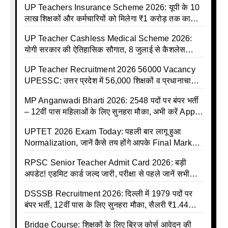
UP Teachers Insurance Scheme 2026: यूपी के 10
लाख शिक्षकों और कर्मचारियों को मिलेगा ₹1 करोड़ तक का
बीमा कवर, SBI से होगा बड़ा समझौता
UP Teacher Cashless Medical Scheme 2026:
योगी सरकार की ऐतिहासिक सौगात, 8 जुलाई से कैशलेस
इलाज शुरू
UP Teacher Recruitment 2026 56000 Vacancy
UPESSC: उत्तर प्रदेश में 56,000 शिक्षकों व प्रधानाचार्यों
की बंपर भर्ती की तैयारी, अगस्त में आ सकता है विज्ञापन
MP Anganwadi Bharti 2026: 2548 पदों पर बंपर भर्ती
– 12वीं पास महिलाओं के लिए सुनहरा मौका, अभी करें Apply
Online
UPTET 2026 Exam Today: पहली बार लागू हुआ
Normalization, जानें कैसे तय होंगे आपके Final Marks
और क्या होगा फायदा
RPSC Senior Teacher Admit Card 2026: बड़ी
अपडेट! एडमिट कार्ड जल्द जारी, परीक्षा से पहले जानें सभी
जरूरी निर्देश
DSSSB Recruitment 2026: दिल्ली में 1979 पदों पर
बंपर भर्ती, 12वीं पास के लिए सुनहरा मौका, सैलरी ₹1.44
लाख तक
Bridge Course: शिक्षकों के लिए ब्रिज कोर्स आवेदन की