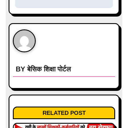
n
a
v
i
g
a
BY
बेसिक शिक्षा पोर्टल
t
i
o
n
RELATED POST