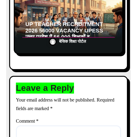
UP TEACHER RECRUITMENT
2026 56000 VACANCY UPESSC:
उत्तर प्रदेश में 56,000 शिक्षकों व
बेसिक शिक्षा पोर्टल
प्रधानाचार्यों की बंपर भर्ती की तैयारी, अगस्त
में आ सकता है विज्ञापन
Leave a Reply
Your email address will not be published.
Required
fields are marked
*
Comment
*