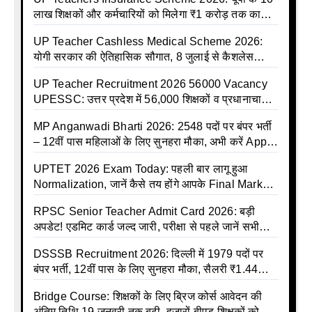
लाख शिक्षकों और कर्मचारियों को मिलेगा ₹1 करोड़ तक का
बीमा कवर, SBI से होगा बड़ा समझौता
UP Teacher Cashless Medical Scheme 2026:
योगी सरकार की ऐतिहासिक सौगात, 8 जुलाई से कैशलेस
इलाज शुरू
UP Teacher Recruitment 2026 56000 Vacancy
UPESSC: उत्तर प्रदेश में 56,000 शिक्षकों व प्रधानाचार्यों
की बंपर भर्ती की तैयारी, अगस्त में आ सकता है विज्ञापन
MP Anganwadi Bharti 2026: 2548 पदों पर बंपर भर्ती
– 12वीं पास महिलाओं के लिए सुनहरा मौका, अभी करें Apply
Online
UPTET 2026 Exam Today: पहली बार लागू हुआ
Normalization, जानें कैसे तय होंगे आपके Final Marks
और क्या होगा फायदा
RPSC Senior Teacher Admit Card 2026: बड़ी
अपडेट! एडमिट कार्ड जल्द जारी, परीक्षा से पहले जानें सभी
जरूरी निर्देश
DSSSB Recruitment 2026: दिल्ली में 1979 पदों पर
बंपर भर्ती, 12वीं पास के लिए सुनहरा मौका, सैलरी ₹1.44
लाख तक
Bridge Course: शिक्षकों के लिए ब्रिज कोर्स आवेदन की
अंतिम तिथि 19 जनवरी तक बढ़ी, हजारों बीएड शिक्षकों को