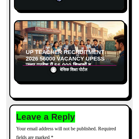
कैशलेस इलाज शुरू
UP TEACHER RECRUITMENT
2026 56000 VACANCY UPESSC:
उत्तर प्रदेश में 56,000 शिक्षकों व
बेसिक शिक्षा पोर्टल
प्रधानाचार्यों की बंपर भर्ती की तैयारी, अगस्त
में आ सकता है विज्ञापन
Leave a Reply
Your email address will not be published.
Required
fields are marked
*