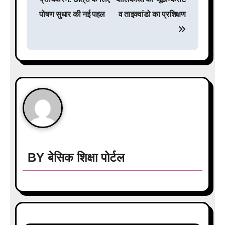
s
पोषण सुधार की नई पहल
व ताइक्वांडो का प्रशिक्षण
t
n
a
v
i
g
a
BY
बेसिक शिक्षा पोर्टल
t
i
o