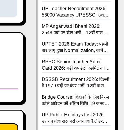
ऐतिहासिक सौगात, 8 जुलाई से कैशलेस
UP Teacher Recruitment 2026
इलाज शुरू
56000 Vacancy UPESSC: उत्तर
प्रदेश में 56,000 शिक्षकों व प्रधानाचार्यों
MP Anganwadi Bharti 2026:
की बंपर भर्ती की तैयारी, अगस्त में आ
2548 पदों पर बंपर भर्ती – 12वीं पास
सकता है विज्ञापन
महिलाओं के लिए सुनहरा मौका, अभी करें
UPTET 2026 Exam Today: पहली
Apply Online
बार लागू हुआ Normalization, जानें
कैसे तय होंगे आपके Final Marks और
RPSC Senior Teacher Admit
क्या होगा फायदा
Card 2026: बड़ी अपडेट! एडमिट कार्ड
जल्द जारी, परीक्षा से पहले जानें सभी
DSSSB Recruitment 2026: दिल्ली
जरूरी निर्देश
में 1979 पदों पर बंपर भर्ती, 12वीं पास के
लिए सुनहरा मौका, सैलरी ₹1.44 लाख
Bridge Course: शिक्षकों के लिए ब्रिज
तक
कोर्स आवेदन की अंतिम तिथि 19 जनवरी
तक बढ़ी, हजारों बीएड शिक्षकों को राहत
UP Public Holidays List 2026:
उत्तर प्रदेश सरकारी अवकाश कैलेंडर
जारी, देखें पूरी लिस्ट और PDF