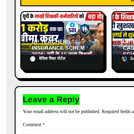
n
UP TEACHERS
UP 
INSURANCE SCHEME
CAS
2026: यूपी के 10 लाख शिक्षकों
SCH
बेसिक शिक्षा पोर्टल
S
और कर्मचारियों को मिलेगा ₹1
सरका
करोड़ तक का बीमा कवर, SBI
जुलाई
से होगा बड़ा समझौता
Leave a Reply
Your email address will not be published.
Required fields 
Comment
*