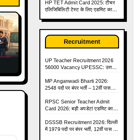
HP TET Admit Card 2025: टीचर
डाउनलोड करें | Up Avkash Talika |
एलिजिबिलिटी टेस्ट के लिए एडमिट कार्ड
up government avkash talika |
जारी
Sarkari Avkash Talika | Up
Holidays List | Holidays
Calendar
Recruitment
UP Teacher Recruitment 2026
56000 Vacancy UPESSC: उत्तर
यों
प्रदेश में 56,000 शिक्षकों व प्रधानाचार्यों
्त
की बंपर भर्ती की तैयारी, अगस्त में आ
MP Anganwadi Bharti 2026:
सकता है विज्ञापन
2548 पदों पर बंपर भर्ती – 12वीं पास
महिलाओं के लिए सुनहरा मौका, अभी करें
Apply Online
RPSC Senior Teacher Admit
Card 2026: बड़ी अपडेट! एडमिट कार्ड
जल्द जारी, परीक्षा से पहले जानें सभी
जरूरी निर्देश
DSSSB Recruitment 2026: दिल्ली
में 1979 पदों पर बंपर भर्ती, 12वीं पास के
लिए सुनहरा मौका, सैलरी ₹1.44 लाख