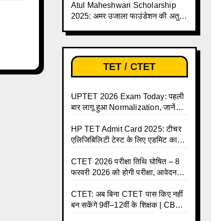
Atul Maheshwari Scholarship
2025: अमर उजाला फाउंडेशन की अतुल
माहेश्वरी छात्रवृत्ति परीक्षा-2025 के लिए
ऑनलाइन आवेदन प्रक्रिया शुरू
TET / CTET
UPTET 2026 Exam Today: पहली
बार लागू हुआ Normalization, जानें
कैसे तय होंगे आपके Final Marks और
क्या होगा फायदा
HP TET Admit Card 2025: टीचर
एलिजिबिलिटी टेस्ट के लिए एडमिट कार्ड
जारी
CTET 2026 परीक्षा तिथि घोषित – 8
फरवरी 2026 को होगी परीक्षा, आवेदन
करें ऑनलाइन!
CTET: अब बिना CTET पास किए नहीं
बन सकेंगे 9वीं–12वीं के शिक्षक | CBSE
की नई गाइडलाइन