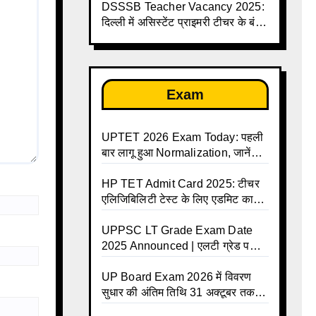
तक
DSSSB Teacher Vacancy 2025:
दिल्ली में असिस्टेंट प्राइमरी टीचर के बंपर
पदों पर भर्ती
Exam
UPTET 2026 Exam Today: पहली
बार लागू हुआ Normalization, जानें
कैसे तय होंगे आपके Final Marks और
क्या होगा फायदा
HP TET Admit Card 2025: टीचर
एलिजिबिलिटी टेस्ट के लिए एडमिट कार्ड
जारी
UPPSC LT Grade Exam Date
2025 Announced | एलटी ग्रेड परीक्षा
17 जनवरी से दो पालियों में आयोजित –
जानिए पूरा टाइम टेबल
UP Board Exam 2026 में विवरण
सुधार की अंतिम तिथि 31 अक्टूबर तक
बढ़ी, छात्रों को बड़ी राहत!