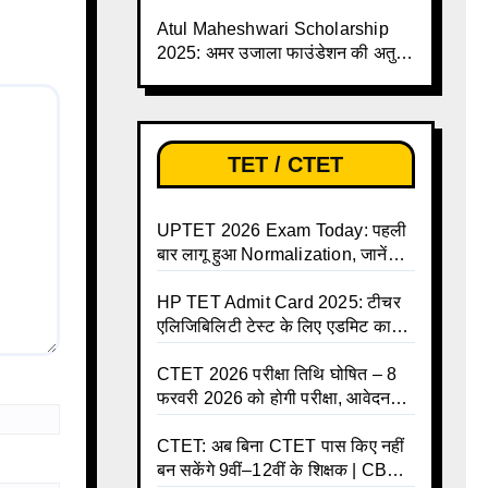
बढ़ी, छात्रों को बड़ी राहत!
Atul Maheshwari Scholarship
2025: अमर उजाला फाउंडेशन की अतुल
माहेश्वरी छात्रवृत्ति परीक्षा-2025 के लिए
ऑनलाइन आवेदन प्रक्रिया शुरू
TET / CTET
UPTET 2026 Exam Today: पहली
बार लागू हुआ Normalization, जानें
कैसे तय होंगे आपके Final Marks और
क्या होगा फायदा
HP TET Admit Card 2025: टीचर
एलिजिबिलिटी टेस्ट के लिए एडमिट कार्ड
जारी
CTET 2026 परीक्षा तिथि घोषित – 8
फरवरी 2026 को होगी परीक्षा, आवेदन
करें ऑनलाइन!
CTET: अब बिना CTET पास किए नहीं
बन सकेंगे 9वीं–12वीं के शिक्षक | CBSE