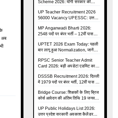
Scheme 2026: योगी सरकार की
ऐतिहासिक सौगात, 8 जुलाई से कैशलेस
UP Teacher Recruitment 2026
इलाज शुरू
56000 Vacancy UPESSC: उत्तर
प्रदेश में 56,000 शिक्षकों व प्रधानाचार्यों
MP Anganwadi Bharti 2026:
की बंपर भर्ती की तैयारी, अगस्त में आ
के
2548 पदों पर बंपर भर्ती – 12वीं पास
सकता है विज्ञापन
ै। अब
महिलाओं के लिए सुनहरा मौका, अभी करें
UPTET 2026 Exam Today: पहली
Apply Online
 भी
बार लागू हुआ Normalization, जानें
कैसे तय होंगे आपके Final Marks और
RPSC Senior Teacher Admit
क्या होगा फायदा
Card 2026: बड़ी अपडेट! एडमिट कार्ड
जल्द जारी, परीक्षा से पहले जानें सभी
DSSSB Recruitment 2026: दिल्ली
जरूरी निर्देश
में 1979 पदों पर बंपर भर्ती, 12वीं पास के
लिए सुनहरा मौका, सैलरी ₹1.44 लाख
Bridge Course: शिक्षकों के लिए ब्रिज
तक
कोर्स आवेदन की अंतिम तिथि 19 जनवरी
तक बढ़ी, हजारों बीएड शिक्षकों को राहत
UP Public Holidays List 2026:
उत्तर प्रदेश सरकारी अवकाश कैलेंडर