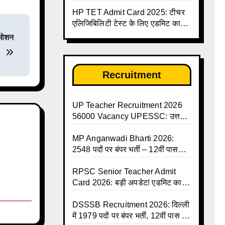
जारी, देखें पूरी लिस्ट और PDF
HP TET Admit Card 2025: टीचर
डाउनलोड करें | Up Avkash Talika |
एलिजिबिलिटी टेस्ट के लिए एडमिट कार्ड
up government avkash talika |
जारी
Sarkari Avkash Talika | Up
रमोशन
Holidays List | Holidays
Calendar
Recruitment
UP Teacher Recruitment 2026
56000 Vacancy UPESSC: उत्तर
प्रदेश में 56,000 शिक्षकों व प्रधानाचार्यों
की बंपर भर्ती की तैयारी, अगस्त में आ
MP Anganwadi Bharti 2026:
सकता है विज्ञापन
2548 पदों पर बंपर भर्ती – 12वीं पास
महिलाओं के लिए सुनहरा मौका, अभी करें
Apply Online
RPSC Senior Teacher Admit
Card 2026: बड़ी अपडेट! एडमिट कार्ड
जल्द जारी, परीक्षा से पहले जानें सभी
जरूरी निर्देश
DSSSB Recruitment 2026: दिल्ली
में 1979 पदों पर बंपर भर्ती, 12वीं पास के