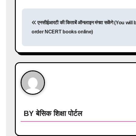
P
एनसीईआरटी की किताबें ऑनलाइन मंगवा सकेंगे (You will 
o
order NCERT books online)
s
t
n
a
v
i
g
BY
बेसिक शिक्षा पोर्टल
a