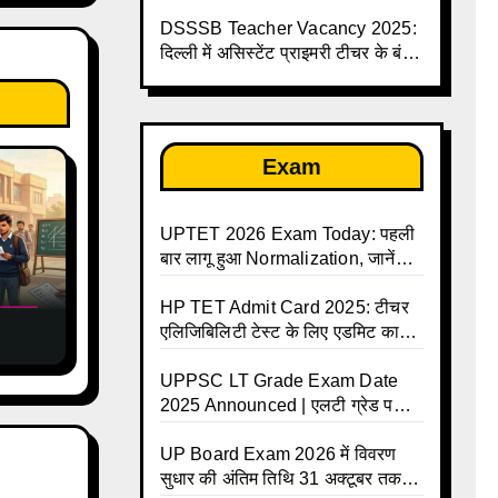
लिए सुनहरा मौका, सैलरी ₹1.44 लाख
तक
DSSSB Teacher Vacancy 2025:
दिल्ली में असिस्टेंट प्राइमरी टीचर के बंपर
पदों पर भर्ती
Exam
UPTET 2026 Exam Today: पहली
बार लागू हुआ Normalization, जानें
कैसे तय होंगे आपके Final Marks और
क्या होगा फायदा
HP TET Admit Card 2025: टीचर
एलिजिबिलिटी टेस्ट के लिए एडमिट कार्ड
यों
जारी
्त
UPPSC LT Grade Exam Date
2025 Announced | एलटी ग्रेड परीक्षा
17 जनवरी से दो पालियों में आयोजित –
जानिए पूरा टाइम टेबल
UP Board Exam 2026 में विवरण
सुधार की अंतिम तिथि 31 अक्टूबर तक