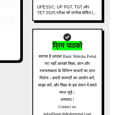
की नई गाइडलाइन
UPESSC: UP PGT, TGT और
TET 2025 परीक्षा की तारीख घोषित | 3
साल के इंतजार के बाद बड़ी खबर |
Download Admit Card Details
Inside
प्रिय पाठको
स्वागत है आपका Basic Shiksha Portal
पर! यहाँ आपको शिक्षा, ज्ञान और
रचनात्मकता के विभिन्न साधनों का लाभ
मिलेगा। हमारी सामग्री का उपयोग करें,
साझा करें, और शिक्षा के इस सफर में हमारे
साथ जुड़ें।
धन्यवाद !
Contact us:
info@basicshikshaportal.com