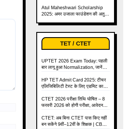
बढ़ी, छात्रों को बड़ी राहत!
Atul Maheshwari Scholarship
2025: अमर उजाला फाउंडेशन की अतुल
माहेश्वरी छात्रवृत्ति परीक्षा-2025 के लिए
ऑनलाइन आवेदन प्रक्रिया शुरू
TET / CTET
UPTET 2026 Exam Today: पहली
बार लागू हुआ Normalization, जानें
कैसे तय होंगे आपके Final Marks और
क्या होगा फायदा
HP TET Admit Card 2025: टीचर
एलिजिबिलिटी टेस्ट के लिए एडमिट कार्ड
जारी
CTET 2026 परीक्षा तिथि घोषित – 8
फरवरी 2026 को होगी परीक्षा, आवेदन
करें ऑनलाइन!
CTET: अब बिना CTET पास किए नहीं
बन सकेंगे 9वीं–12वीं के शिक्षक | CBSE