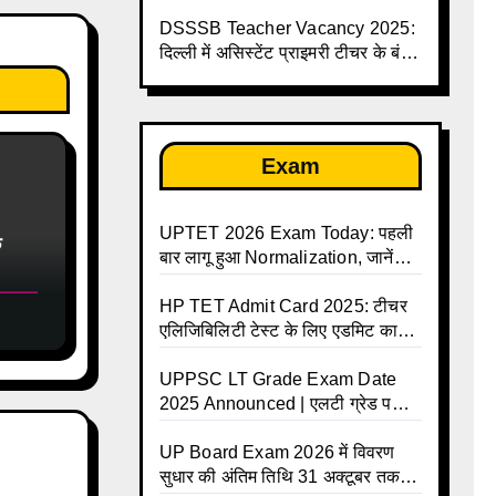
लिए सुनहरा मौका, सैलरी ₹1.44 लाख
तक
DSSSB Teacher Vacancy 2025:
दिल्ली में असिस्टेंट प्राइमरी टीचर के बंपर
पदों पर भर्ती
Exam
UPTET 2026 Exam Today: पहली
े
बार लागू हुआ Normalization, जानें
कैसे तय होंगे आपके Final Marks और
क्या होगा फायदा
HP TET Admit Card 2025: टीचर
एलिजिबिलिटी टेस्ट के लिए एडमिट कार्ड
जारी
UPPSC LT Grade Exam Date
2025 Announced | एलटी ग्रेड परीक्षा
17 जनवरी से दो पालियों में आयोजित –
जानिए पूरा टाइम टेबल
UP Board Exam 2026 में विवरण
सुधार की अंतिम तिथि 31 अक्टूबर तक