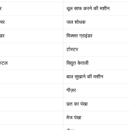
र
धूल साफ करने की मशीन
ायर
जल शोधक
ंडर
मिक्सर ग्राइंडर
टोस्टर
केटल
विद्युत केतली
बाल सुखाने की मशीन
गीज़र
छत का पंखा
मेज पंखा