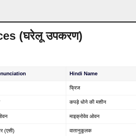
s (घरेलू उपकरण)
onunciation
Hindi Name
फ्रिज
न
कपड़े धोने की मशीन
 ओवन
माइक्रोवेव ओवन
र (एसी)
वातानुकूलक