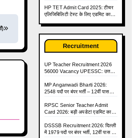
जारी, देखें पूरी लिस्ट और PDF
HP TET Admit Card 2025: टीचर
डाउनलोड करें | Up Avkash Talika |
एलिजिबिलिटी टेस्ट के लिए एडमिट कार्ड
up government avkash talika |
जारी
Sarkari Avkash Talika | Up
ँ)
Holidays List | Holidays
Calendar
Recruitment
UP Teacher Recruitment 2026
56000 Vacancy UPESSC: उत्तर
प्रदेश में 56,000 शिक्षकों व प्रधानाचार्यों
की बंपर भर्ती की तैयारी, अगस्त में आ
MP Anganwadi Bharti 2026:
सकता है विज्ञापन
2548 पदों पर बंपर भर्ती – 12वीं पास
महिलाओं के लिए सुनहरा मौका, अभी करें
Apply Online
RPSC Senior Teacher Admit
Card 2026: बड़ी अपडेट! एडमिट कार्ड
जल्द जारी, परीक्षा से पहले जानें सभी
जरूरी निर्देश
DSSSB Recruitment 2026: दिल्ली
में 1979 पदों पर बंपर भर्ती, 12वीं पास के