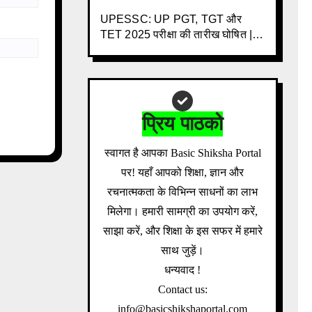
की नई गाइडलाइन
UPESSC: UP PGT, TGT और
TET 2025 परीक्षा की तारीख घोषित | 3
साल के इंतजार के बाद बड़ी खबर |
Download Admit Card Details
Inside
प्रिय पाठको
स्वागत है आपका Basic Shiksha Portal
पर! यहाँ आपको शिक्षा, ज्ञान और
रचनात्मकता के विभिन्न साधनों का लाभ
मिलेगा। हमारी सामग्री का उपयोग करें,
साझा करें, और शिक्षा के इस सफर में हमारे
साथ जुड़ें।
धन्यवाद !
Contact us:
info@basicshikshaportal.com