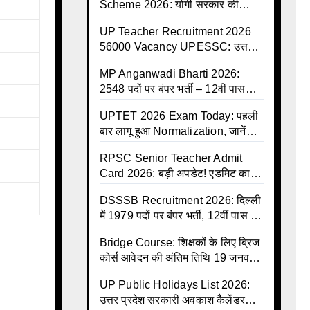
Scheme 2026: योगी सरकार की
ऐतिहासिक सौगात, 8 जुलाई से कैशलेस
UP Teacher Recruitment 2026
इलाज शुरू
56000 Vacancy UPESSC: उत्तर
प्रदेश में 56,000 शिक्षकों व प्रधानाचार्यों
MP Anganwadi Bharti 2026:
की बंपर भर्ती की तैयारी, अगस्त में आ
2548 पदों पर बंपर भर्ती – 12वीं पास
सकता है विज्ञापन
महिलाओं के लिए सुनहरा मौका, अभी करें
UPTET 2026 Exam Today: पहली
Apply Online
बार लागू हुआ Normalization, जानें
कैसे तय होंगे आपके Final Marks और
RPSC Senior Teacher Admit
क्या होगा फायदा
Card 2026: बड़ी अपडेट! एडमिट कार्ड
जल्द जारी, परीक्षा से पहले जानें सभी
DSSSB Recruitment 2026: दिल्ली
जरूरी निर्देश
में 1979 पदों पर बंपर भर्ती, 12वीं पास के
लिए सुनहरा मौका, सैलरी ₹1.44 लाख
Bridge Course: शिक्षकों के लिए ब्रिज
तक
कोर्स आवेदन की अंतिम तिथि 19 जनवरी
तक बढ़ी, हजारों बीएड शिक्षकों को राहत
UP Public Holidays List 2026:
उत्तर प्रदेश सरकारी अवकाश कैलेंडर