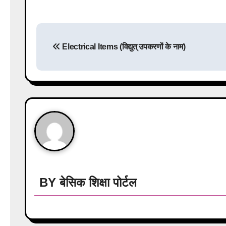
P
Electrical Items (विद्युत् उपकरणों के नाम)
o
s
t
n
a
v
i
BY
बेसिक शिक्षा पोर्टल
g
a