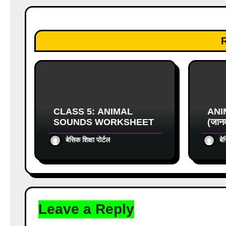
t
i
o
n
CLASS 5: ANIMAL
ANI
SOUNDS WORKSHEET
(जानव
बेसिक शिक्षा पोर्टल
बे
Leave a Reply