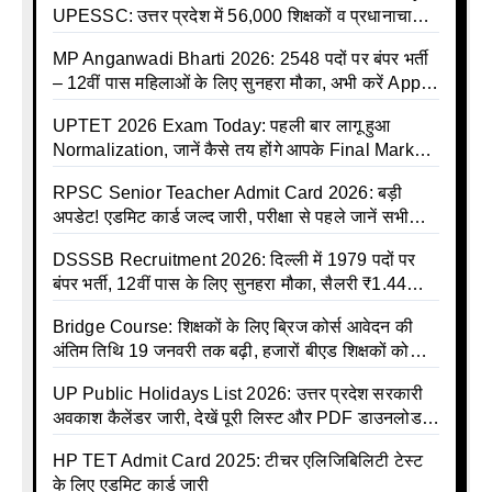
UPESSC: उत्तर प्रदेश में 56,000 शिक्षकों व प्रधानाचार्यों
की बंपर भर्ती की तैयारी, अगस्त में आ सकता है विज्ञापन
MP Anganwadi Bharti 2026: 2548 पदों पर बंपर भर्ती
– 12वीं पास महिलाओं के लिए सुनहरा मौका, अभी करें Apply
Online
UPTET 2026 Exam Today: पहली बार लागू हुआ
Normalization, जानें कैसे तय होंगे आपके Final Marks
और क्या होगा फायदा
RPSC Senior Teacher Admit Card 2026: बड़ी
अपडेट! एडमिट कार्ड जल्द जारी, परीक्षा से पहले जानें सभी
जरूरी निर्देश
DSSSB Recruitment 2026: दिल्ली में 1979 पदों पर
बंपर भर्ती, 12वीं पास के लिए सुनहरा मौका, सैलरी ₹1.44
लाख तक
Bridge Course: शिक्षकों के लिए ब्रिज कोर्स आवेदन की
अंतिम तिथि 19 जनवरी तक बढ़ी, हजारों बीएड शिक्षकों को
राहत
UP Public Holidays List 2026: उत्तर प्रदेश सरकारी
अवकाश कैलेंडर जारी, देखें पूरी लिस्ट और PDF डाउनलोड
करें | Up Avkash Talika | up government avkash
HP TET Admit Card 2025: टीचर एलिजिबिलिटी टेस्ट
talika | Sarkari Avkash Talika | Up Holidays List |
के लिए एडमिट कार्ड जारी
Holidays Calendar