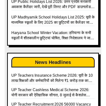
Calendar List 2026
UP Madhyamik Avkash Talika 2026 | UP
UP Public Holidays List 2026: उत्तर प्रदेश सरकारी
Madhyamik School avkash suchi | UP
अवकाश कैलेंडर जारी, देखें पूरी लिस्ट और PDF डाउनलोड
Madhyamik avkash suchi | UP Madhyamik
करें | Up Avkash Talika | up government avkash
Holiday Calendar | Madhyamik School Holidays
talika | Sarkari Avkash Talika | Up Holidays List |
UP Madhyamik School Holidays List 2025: यूपी के
List 2026
Holidays Calendar
माध्यमिक स्कूलों के लिए 2025 का छुट्टियों का कैलेंडर जारी |
UPMSP | UP Madhyamik School Avkash Talika |
Up Madhyamik Avkash Talika 2025 | UP
Haryana School Winter Vacation: हरियाणा के सभी
Madhyamik School avkash suchi | UP
स्कूलों में शीतकालीन छुट्टियां घोषित, शिक्षा निदेशालय ने जारी
Madhyamik avkash suchi| UP madhyamik
किए आदेश
holiday calendar | Madhyamik School Holidays
List 2025
News Headlines
UP Teachers Insurance Scheme 2026: यूपी के 10
लाख शिक्षकों और कर्मचारियों को मिलेगा ₹1 करोड़ तक का
बीमा कवर, SBI से होगा बड़ा समझौता
UP Teacher Cashless Medical Scheme 2026:
योगी सरकार की ऐतिहासिक सौगात, 8 जुलाई से कैशलेस
इलाज शुरू
UP Teacher Recruitment 2026 56000 Vacancy