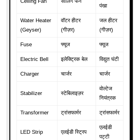
Ceiling Fan
सीलिंग फैन
पंखा
Water Heater
वॉटर हीटर
जल हीटर
(Geyser)
(गीज़र)
(गीज़र)
Fuse
फ्यूज
फ्यूज
Electric Bell
इलेक्ट्रिक बेल
विद्युत घंटी
Charger
चार्जर
चार्जर
वोल्टेज
Stabilizer
स्टेबिलाइज़र
नियंत्रक
Transformer
ट्रांसफार्मर
ट्रांसफार्मर
एलईडी
LED Strip
एलईडी स्ट्रिप
पट्टी