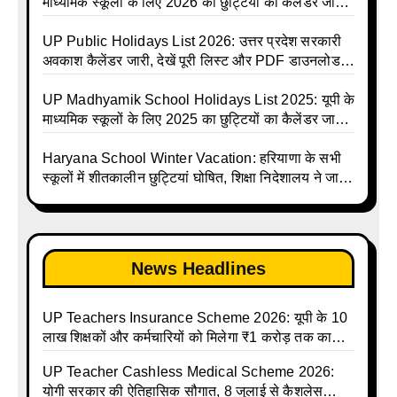
Shiksha Parishad Avkash Talika 2026 | UP
माध्यमिक स्कूलों के लिए 2026 का छुट्टियों का कैलेंडर जारी |
Avkash Talika 2026 | UP School Holiday and
UPMSP | UP Madhyamik School Avkash Talika |
Calendar List 2026
UP Madhyamik Avkash Talika 2026 | UP
UP Public Holidays List 2026: उत्तर प्रदेश सरकारी
Madhyamik School avkash suchi | UP
अवकाश कैलेंडर जारी, देखें पूरी लिस्ट और PDF डाउनलोड
Madhyamik avkash suchi | UP Madhyamik
करें | Up Avkash Talika | up government avkash
Holiday Calendar | Madhyamik School Holidays
talika | Sarkari Avkash Talika | Up Holidays List |
UP Madhyamik School Holidays List 2025: यूपी के
List 2026
Holidays Calendar
माध्यमिक स्कूलों के लिए 2025 का छुट्टियों का कैलेंडर जारी |
UPMSP | UP Madhyamik School Avkash Talika |
Up Madhyamik Avkash Talika 2025 | UP
Haryana School Winter Vacation: हरियाणा के सभी
Madhyamik School avkash suchi | UP
स्कूलों में शीतकालीन छुट्टियां घोषित, शिक्षा निदेशालय ने जारी
Madhyamik avkash suchi| UP madhyamik
किए आदेश
holiday calendar | Madhyamik School Holidays
List 2025
News Headlines
UP Teachers Insurance Scheme 2026: यूपी के 10
लाख शिक्षकों और कर्मचारियों को मिलेगा ₹1 करोड़ तक का
बीमा कवर, SBI से होगा बड़ा समझौता
UP Teacher Cashless Medical Scheme 2026:
योगी सरकार की ऐतिहासिक सौगात, 8 जुलाई से कैशलेस