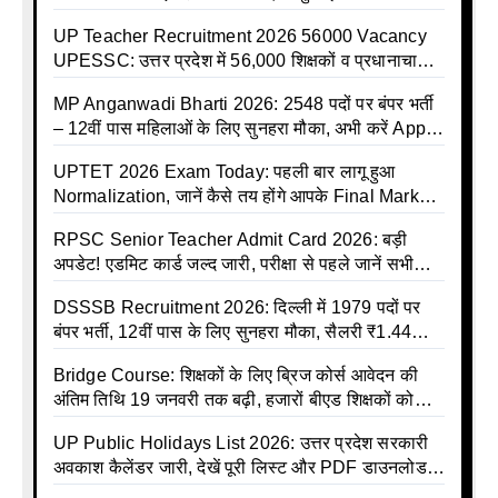
इलाज शुरू
UP Teacher Recruitment 2026 56000 Vacancy
UPESSC: उत्तर प्रदेश में 56,000 शिक्षकों व प्रधानाचार्यों
की बंपर भर्ती की तैयारी, अगस्त में आ सकता है विज्ञापन
MP Anganwadi Bharti 2026: 2548 पदों पर बंपर भर्ती
– 12वीं पास महिलाओं के लिए सुनहरा मौका, अभी करें Apply
Online
UPTET 2026 Exam Today: पहली बार लागू हुआ
Normalization, जानें कैसे तय होंगे आपके Final Marks
और क्या होगा फायदा
RPSC Senior Teacher Admit Card 2026: बड़ी
अपडेट! एडमिट कार्ड जल्द जारी, परीक्षा से पहले जानें सभी
जरूरी निर्देश
DSSSB Recruitment 2026: दिल्ली में 1979 पदों पर
बंपर भर्ती, 12वीं पास के लिए सुनहरा मौका, सैलरी ₹1.44
लाख तक
Bridge Course: शिक्षकों के लिए ब्रिज कोर्स आवेदन की
अंतिम तिथि 19 जनवरी तक बढ़ी, हजारों बीएड शिक्षकों को
राहत
UP Public Holidays List 2026: उत्तर प्रदेश सरकारी
अवकाश कैलेंडर जारी, देखें पूरी लिस्ट और PDF डाउनलोड
करें | Up Avkash Talika | up government avkash