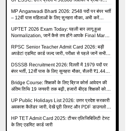
की बंपर भर्ती की तैयारी, अगस्त में आ सकता है विज्ञापन
MP Anganwadi Bharti 2026: 2548 पदों पर बंपर भर्ती
– 12वीं पास महिलाओं के लिए सुनहरा मौका, अभी करें
Apply Online
UPTET 2026 Exam Today: पहली बार लागू हुआ
Normalization, जानें कैसे तय होंगे आपके Final Marks
और क्या होगा फायदा
RPSC Senior Teacher Admit Card 2026: बड़ी
अपडेट! एडमिट कार्ड जल्द जारी, परीक्षा से पहले जानें सभी
जरूरी निर्देश
DSSSB Recruitment 2026: दिल्ली में 1979 पदों पर
बंपर भर्ती, 12वीं पास के लिए सुनहरा मौका, सैलरी ₹1.44
लाख तक
Bridge Course: शिक्षकों के लिए ब्रिज कोर्स आवेदन की
अंतिम तिथि 19 जनवरी तक बढ़ी, हजारों बीएड शिक्षकों को
राहत
UP Public Holidays List 2026: उत्तर प्रदेश सरकारी
अवकाश कैलेंडर जारी, देखें पूरी लिस्ट और PDF डाउनलोड
करें | Up Avkash Talika | up government avkash
HP TET Admit Card 2025: टीचर एलिजिबिलिटी टेस्ट
talika | Sarkari Avkash Talika | Up Holidays List
के लिए एडमिट कार्ड जारी
| Holidays Calendar