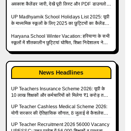
UP Madhyamik School avkash suchi | UP
अवकाश कैलेंडर जारी, देखें पूरी लिस्ट और PDF डाउनलोड
Madhyamik avkash suchi | UP Madhyamik
करें | Up Avkash Talika | up government avkash
Holiday Calendar | Madhyamik School
talika | Sarkari Avkash Talika | Up Holidays List
UP Madhyamik School Holidays List 2025: यूपी
Holidays List 2026
| Holidays Calendar
के माध्यमिक स्कूलों के लिए 2025 का छुट्टियों का कैलेंडर
जारी | UPMSP | UP Madhyamik School Avkash
Talika | Up Madhyamik Avkash Talika 2025 |
Haryana School Winter Vacation: हरियाणा के सभी
UP Madhyamik School avkash suchi | UP
स्कूलों में शीतकालीन छुट्टियां घोषित, शिक्षा निदेशालय ने
Madhyamik avkash suchi| UP madhyamik
जारी किए आदेश
holiday calendar | Madhyamik School Holidays
List 2025
News Headlines
UP Teachers Insurance Scheme 2026: यूपी के
10 लाख शिक्षकों और कर्मचारियों को मिलेगा ₹1 करोड़ तक
का बीमा कवर, SBI से होगा बड़ा समझौता
UP Teacher Cashless Medical Scheme 2026:
योगी सरकार की ऐतिहासिक सौगात, 8 जुलाई से कैशलेस
इलाज शुरू
UP Teacher Recruitment 2026 56000 Vacancy
UPESSC: उत्तर प्रदेश में 56,000 शिक्षकों व प्रधानाचार्यों