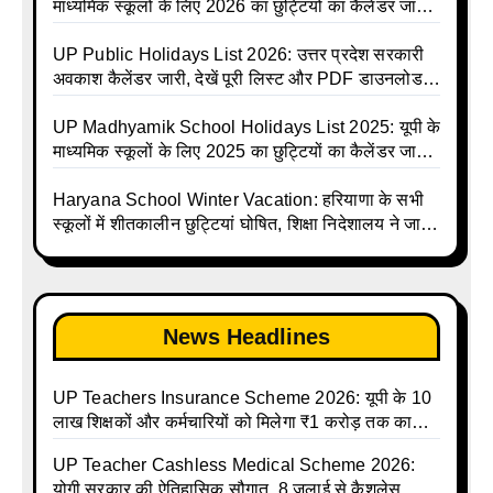
Shiksha Parishad Avkash Talika 2026 | UP
माध्यमिक स्कूलों के लिए 2026 का छुट्टियों का कैलेंडर जारी |
Avkash Talika 2026 | UP School Holiday and
UPMSP | UP Madhyamik School Avkash Talika |
Calendar List 2026
UP Madhyamik Avkash Talika 2026 | UP
UP Public Holidays List 2026: उत्तर प्रदेश सरकारी
Madhyamik School avkash suchi | UP
अवकाश कैलेंडर जारी, देखें पूरी लिस्ट और PDF डाउनलोड
Madhyamik avkash suchi | UP Madhyamik
करें | Up Avkash Talika | up government avkash
Holiday Calendar | Madhyamik School Holidays
talika | Sarkari Avkash Talika | Up Holidays List |
UP Madhyamik School Holidays List 2025: यूपी के
List 2026
Holidays Calendar
माध्यमिक स्कूलों के लिए 2025 का छुट्टियों का कैलेंडर जारी |
UPMSP | UP Madhyamik School Avkash Talika |
Up Madhyamik Avkash Talika 2025 | UP
Haryana School Winter Vacation: हरियाणा के सभी
Madhyamik School avkash suchi | UP
स्कूलों में शीतकालीन छुट्टियां घोषित, शिक्षा निदेशालय ने जारी
Madhyamik avkash suchi| UP madhyamik
किए आदेश
holiday calendar | Madhyamik School Holidays
List 2025
News Headlines
UP Teachers Insurance Scheme 2026: यूपी के 10
लाख शिक्षकों और कर्मचारियों को मिलेगा ₹1 करोड़ तक का
बीमा कवर, SBI से होगा बड़ा समझौता
UP Teacher Cashless Medical Scheme 2026:
योगी सरकार की ऐतिहासिक सौगात, 8 जुलाई से कैशलेस