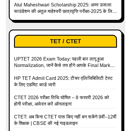
Atul Maheshwari Scholarship 2025: अमर उजाला
फाउंडेशन की अतुल माहेश्वरी छात्रवृत्ति परीक्षा-2025 के लिए
ऑनलाइन आवेदन प्रक्रिया शुरू
TET / CTET
UPTET 2026 Exam Today: पहली बार लागू हुआ
Normalization, जानें कैसे तय होंगे आपके Final Marks
और क्या होगा फायदा
HP TET Admit Card 2025: टीचर एलिजिबिलिटी टेस्ट
के लिए एडमिट कार्ड जारी
CTET 2026 परीक्षा तिथि घोषित – 8 फरवरी 2026 को
होगी परीक्षा, आवेदन करें ऑनलाइन!
CTET: अब बिना CTET पास किए नहीं बन सकेंगे 9वीं–12वीं
के शिक्षक | CBSE की नई गाइडलाइन