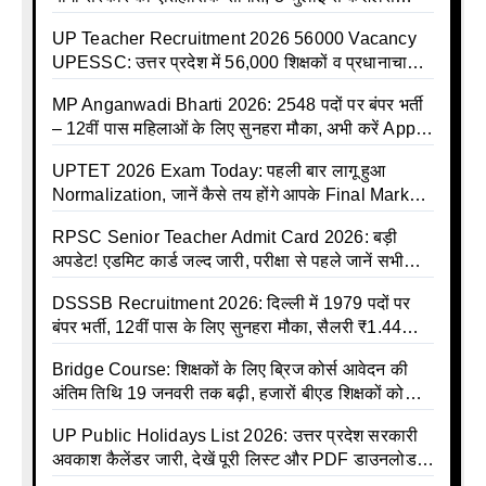
इलाज शुरू
UP Teacher Recruitment 2026 56000 Vacancy
UPESSC: उत्तर प्रदेश में 56,000 शिक्षकों व प्रधानाचार्यों
की बंपर भर्ती की तैयारी, अगस्त में आ सकता है विज्ञापन
MP Anganwadi Bharti 2026: 2548 पदों पर बंपर भर्ती
– 12वीं पास महिलाओं के लिए सुनहरा मौका, अभी करें Apply
Online
UPTET 2026 Exam Today: पहली बार लागू हुआ
Normalization, जानें कैसे तय होंगे आपके Final Marks
और क्या होगा फायदा
RPSC Senior Teacher Admit Card 2026: बड़ी
अपडेट! एडमिट कार्ड जल्द जारी, परीक्षा से पहले जानें सभी
जरूरी निर्देश
DSSSB Recruitment 2026: दिल्ली में 1979 पदों पर
बंपर भर्ती, 12वीं पास के लिए सुनहरा मौका, सैलरी ₹1.44
लाख तक
Bridge Course: शिक्षकों के लिए ब्रिज कोर्स आवेदन की
अंतिम तिथि 19 जनवरी तक बढ़ी, हजारों बीएड शिक्षकों को
राहत
UP Public Holidays List 2026: उत्तर प्रदेश सरकारी
अवकाश कैलेंडर जारी, देखें पूरी लिस्ट और PDF डाउनलोड
करें | Up Avkash Talika | up government avkash