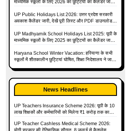
Shiksha Parishad Avkash Talika 2026 | UP
माध्यमिक स्कूलों के लिए 2026 का छुट्टियों का कैलेंडर जारी |
Avkash Talika 2026 | UP School Holiday and
UPMSP | UP Madhyamik School Avkash Talika |
Calendar List 2026
UP Madhyamik Avkash Talika 2026 | UP
UP Public Holidays List 2026: उत्तर प्रदेश सरकारी
Madhyamik School avkash suchi | UP
अवकाश कैलेंडर जारी, देखें पूरी लिस्ट और PDF डाउनलोड
Madhyamik avkash suchi | UP Madhyamik
करें | Up Avkash Talika | up government avkash
Holiday Calendar | Madhyamik School Holidays
talika | Sarkari Avkash Talika | Up Holidays List |
UP Madhyamik School Holidays List 2025: यूपी के
List 2026
Holidays Calendar
माध्यमिक स्कूलों के लिए 2025 का छुट्टियों का कैलेंडर जारी |
UPMSP | UP Madhyamik School Avkash Talika |
Up Madhyamik Avkash Talika 2025 | UP
Haryana School Winter Vacation: हरियाणा के सभी
Madhyamik School avkash suchi | UP
स्कूलों में शीतकालीन छुट्टियां घोषित, शिक्षा निदेशालय ने जारी
Madhyamik avkash suchi| UP madhyamik
किए आदेश
holiday calendar | Madhyamik School Holidays
List 2025
News Headlines
UP Teachers Insurance Scheme 2026: यूपी के 10
लाख शिक्षकों और कर्मचारियों को मिलेगा ₹1 करोड़ तक का
बीमा कवर, SBI से होगा बड़ा समझौता
UP Teacher Cashless Medical Scheme 2026:
योगी सरकार की ऐतिहासिक सौगात, 8 जुलाई से कैशलेस