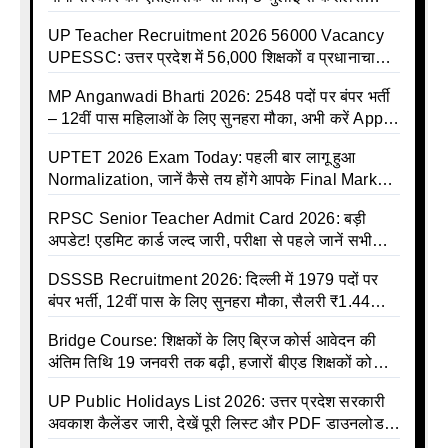
इलाज शुरू
UP Teacher Recruitment 2026 56000 Vacancy
UPESSC: उत्तर प्रदेश में 56,000 शिक्षकों व प्रधानाचार्यों
की बंपर भर्ती की तैयारी, अगस्त में आ सकता है विज्ञापन
MP Anganwadi Bharti 2026: 2548 पदों पर बंपर भर्ती
– 12वीं पास महिलाओं के लिए सुनहरा मौका, अभी करें Apply
Online
UPTET 2026 Exam Today: पहली बार लागू हुआ
Normalization, जानें कैसे तय होंगे आपके Final Marks
और क्या होगा फायदा
RPSC Senior Teacher Admit Card 2026: बड़ी
अपडेट! एडमिट कार्ड जल्द जारी, परीक्षा से पहले जानें सभी
जरूरी निर्देश
DSSSB Recruitment 2026: दिल्ली में 1979 पदों पर
बंपर भर्ती, 12वीं पास के लिए सुनहरा मौका, सैलरी ₹1.44
लाख तक
Bridge Course: शिक्षकों के लिए ब्रिज कोर्स आवेदन की
अंतिम तिथि 19 जनवरी तक बढ़ी, हजारों बीएड शिक्षकों को
राहत
UP Public Holidays List 2026: उत्तर प्रदेश सरकारी
अवकाश कैलेंडर जारी, देखें पूरी लिस्ट और PDF डाउनलोड
करें | Up Avkash Talika | up government avkash