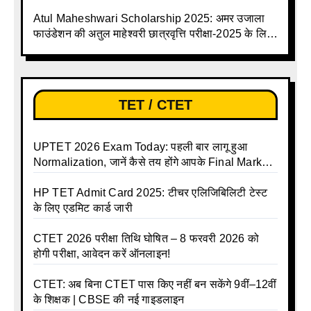
Atul Maheshwari Scholarship 2025: अमर उजाला
फाउंडेशन की अतुल माहेश्वरी छात्रवृत्ति परीक्षा-2025 के लिए
ऑनलाइन आवेदन प्रक्रिया शुरू
TET / CTET
UPTET 2026 Exam Today: पहली बार लागू हुआ
Normalization, जानें कैसे तय होंगे आपके Final Marks
और क्या होगा फायदा
HP TET Admit Card 2025: टीचर एलिजिबिलिटी टेस्ट
के लिए एडमिट कार्ड जारी
CTET 2026 परीक्षा तिथि घोषित – 8 फरवरी 2026 को
होगी परीक्षा, आवेदन करें ऑनलाइन!
CTET: अब बिना CTET पास किए नहीं बन सकेंगे 9वीं–12वीं
के शिक्षक | CBSE की नई गाइडलाइन