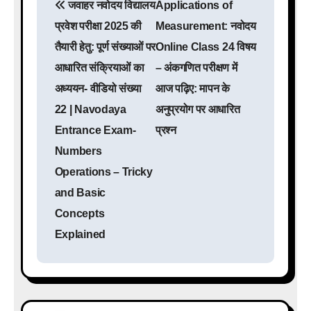
जवाहर नवोदय विद्यालय
Applications of
o
प्रवेश परीक्षा 2025 की
Measurement: नवोदय
s
तैयारी हेतु: पूर्ण संख्याओं पर
Online Class 24 विषय
आधारित संक्रियाओं का
– अंकगणित परीक्षण में
t
अध्ययन- वीडियो संख्या
आज पढ़िए: मापन के
n
22 | Navodaya
अनुप्रयोग पर आधारित
a
Entrance Exam-
प्रश्न
Numbers
v
Operations – Tricky
i
and Basic
g
Concepts
Explained
a
t
i