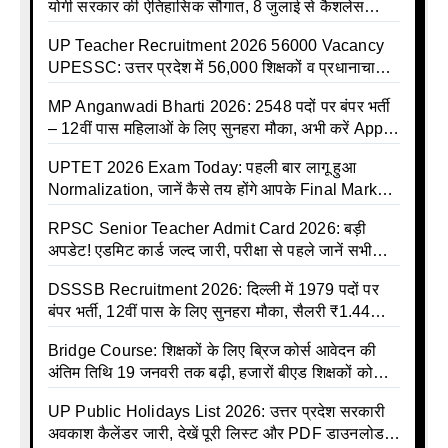
योगी सरकार की ऐतिहासिक सौगात, 8 जुलाई से कैशलेस
इलाज शुरू
UP Teacher Recruitment 2026 56000 Vacancy
UPESSC: उत्तर प्रदेश में 56,000 शिक्षकों व प्रधानाचार्यों
की बंपर भर्ती की तैयारी, अगस्त में आ सकता है विज्ञापन
MP Anganwadi Bharti 2026: 2548 पदों पर बंपर भर्ती
– 12वीं पास महिलाओं के लिए सुनहरा मौका, अभी करें Apply
Online
UPTET 2026 Exam Today: पहली बार लागू हुआ
Normalization, जानें कैसे तय होंगे आपके Final Marks
और क्या होगा फायदा
RPSC Senior Teacher Admit Card 2026: बड़ी
अपडेट! एडमिट कार्ड जल्द जारी, परीक्षा से पहले जानें सभी
जरूरी निर्देश
DSSSB Recruitment 2026: दिल्ली में 1979 पदों पर
बंपर भर्ती, 12वीं पास के लिए सुनहरा मौका, सैलरी ₹1.44
लाख तक
Bridge Course: शिक्षकों के लिए ब्रिज कोर्स आवेदन की
अंतिम तिथि 19 जनवरी तक बढ़ी, हजारों बीएड शिक्षकों को
राहत
UP Public Holidays List 2026: उत्तर प्रदेश सरकारी
अवकाश कैलेंडर जारी, देखें पूरी लिस्ट और PDF डाउनलोड