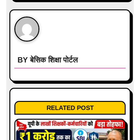
g
a
t
i
BY
बेसिक शिक्षा पोर्टल
o
n
RELATED POST