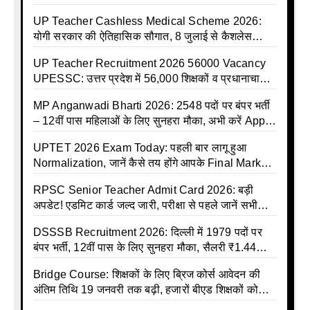
बीमा कवर, SBI से होगा बड़ा समझौता
UP Teacher Cashless Medical Scheme 2026:
योगी सरकार की ऐतिहासिक सौगात, 8 जुलाई से कैशलेस
इलाज शुरू
UP Teacher Recruitment 2026 56000 Vacancy
UPESSC: उत्तर प्रदेश में 56,000 शिक्षकों व प्रधानाचार्यों
की बंपर भर्ती की तैयारी, अगस्त में आ सकता है विज्ञापन
MP Anganwadi Bharti 2026: 2548 पदों पर बंपर भर्ती
– 12वीं पास महिलाओं के लिए सुनहरा मौका, अभी करें Apply
Online
UPTET 2026 Exam Today: पहली बार लागू हुआ
Normalization, जानें कैसे तय होंगे आपके Final Marks
और क्या होगा फायदा
RPSC Senior Teacher Admit Card 2026: बड़ी
अपडेट! एडमिट कार्ड जल्द जारी, परीक्षा से पहले जानें सभी
जरूरी निर्देश
DSSSB Recruitment 2026: दिल्ली में 1979 पदों पर
बंपर भर्ती, 12वीं पास के लिए सुनहरा मौका, सैलरी ₹1.44
लाख तक
Bridge Course: शिक्षकों के लिए ब्रिज कोर्स आवेदन की
अंतिम तिथि 19 जनवरी तक बढ़ी, हजारों बीएड शिक्षकों को
राहत