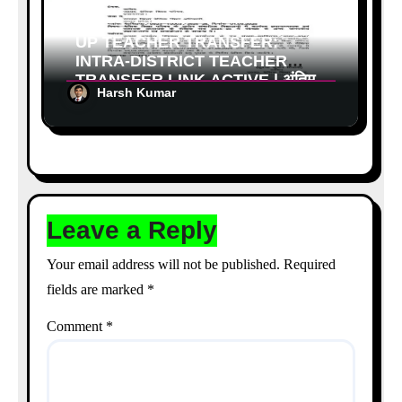
UP TEACHER TRANSFER:
INTRA-DISTRICT TEACHER
TRANSFER LINK ACTIVE | अंतिम
Harsh Kumar
तिथि बढ़ी, जानें आवेदन प्रक्रिया और नई
डेडलाइन
Leave a Reply
Your email address will not be published.
Required
fields are marked
*
Comment
*