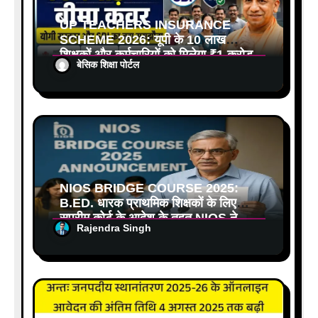
UP TEACHERS INSURANCE
SCHEME 2026: यूपी के 10 लाख
शिक्षकों और कर्मचारियों को मिलेगा ₹1 करोड़
बेसिक शिक्षा पोर्टल
तक का बीमा कवर, SBI से होगा बड़ा
समझौता
NIOS BRIDGE COURSE 2025:
B.ED. धारक प्राथमिक शिक्षकों के लिए
सुप्रीम कोर्ट के आदेश के तहत NIOS ने
Rajendra Singh
जारी किया ब्रिज कोर्स का आदेश