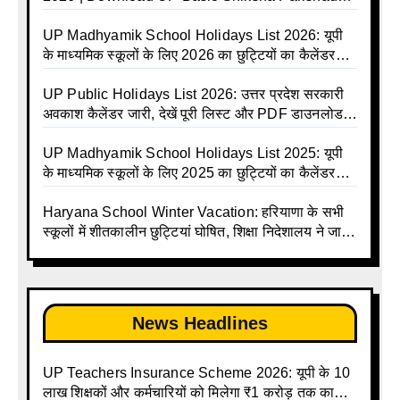
Holiday List 2026 | Basic Avkash Talika 2026 |
Basic School Avkash Talika UP 2026 | UP Basic
UP Madhyamik School Holidays List 2026: यूपी
Shiksha Parishad Avkash Talika 2026 | UP
के माध्यमिक स्कूलों के लिए 2026 का छुट्टियों का कैलेंडर
Avkash Talika 2026 | UP School Holiday and
जारी | UPMSP | UP Madhyamik School Avkash
Calendar List 2026
Talika | UP Madhyamik Avkash Talika 2026 | UP
UP Public Holidays List 2026: उत्तर प्रदेश सरकारी
Madhyamik School avkash suchi | UP
अवकाश कैलेंडर जारी, देखें पूरी लिस्ट और PDF डाउनलोड
Madhyamik avkash suchi | UP Madhyamik
करें | Up Avkash Talika | up government avkash
Holiday Calendar | Madhyamik School Holidays
talika | Sarkari Avkash Talika | Up Holidays List |
UP Madhyamik School Holidays List 2025: यूपी
List 2026
Holidays Calendar
के माध्यमिक स्कूलों के लिए 2025 का छुट्टियों का कैलेंडर
जारी | UPMSP | UP Madhyamik School Avkash
Talika | Up Madhyamik Avkash Talika 2025 | UP
Haryana School Winter Vacation: हरियाणा के सभी
Madhyamik School avkash suchi | UP
स्कूलों में शीतकालीन छुट्टियां घोषित, शिक्षा निदेशालय ने जारी
Madhyamik avkash suchi| UP madhyamik
किए आदेश
holiday calendar | Madhyamik School Holidays
List 2025
News Headlines
UP Teachers Insurance Scheme 2026: यूपी के 10
लाख शिक्षकों और कर्मचारियों को मिलेगा ₹1 करोड़ तक का