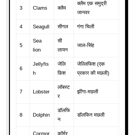
क्लैम एक समुद्री
3
Clams
क्लैम
जानवर
4
Seagull
सीगल
गंगा चिली
Sea
सी
5
जाल-सिंह
lion
लायन
Jellyfis
जेलि
जेल्लिफिश (एक
6
h
फ़िश
प्रकार की मछली)
लॉबस्ट
7
Lobster
झींगा-मछली
र
डॉलफि
8
Dolphin
डॉलफिन मछली
न
Cormor
कॉर्मर