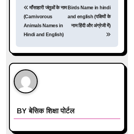
P
माँसाहारी जंतुओं के नाम
Birds Name in hindi
o
(Carnivorous
and english (पक्षियों के
s
Animals Names in
नाम हिंदी और अंग्रेजी में)
Hindi and English)
t
n
a
v
i
g
a
BY
बेसिक शिक्षा पोर्टल
t