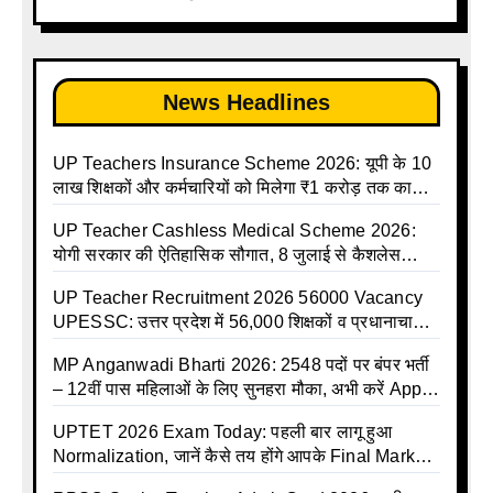
Madhyamik avkash suchi| UP madhyamik
किए आदेश
holiday calendar | Madhyamik School Holidays
List 2025
News Headlines
UP Teachers Insurance Scheme 2026: यूपी के 10
लाख शिक्षकों और कर्मचारियों को मिलेगा ₹1 करोड़ तक का
बीमा कवर, SBI से होगा बड़ा समझौता
UP Teacher Cashless Medical Scheme 2026:
योगी सरकार की ऐतिहासिक सौगात, 8 जुलाई से कैशलेस
इलाज शुरू
UP Teacher Recruitment 2026 56000 Vacancy
UPESSC: उत्तर प्रदेश में 56,000 शिक्षकों व प्रधानाचार्यों
की बंपर भर्ती की तैयारी, अगस्त में आ सकता है विज्ञापन
MP Anganwadi Bharti 2026: 2548 पदों पर बंपर भर्ती
– 12वीं पास महिलाओं के लिए सुनहरा मौका, अभी करें Apply
Online
UPTET 2026 Exam Today: पहली बार लागू हुआ
Normalization, जानें कैसे तय होंगे आपके Final Marks
और क्या होगा फायदा