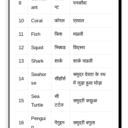
9
पनकौवा
ant
न्ट
10
Coral
कोरल
प्रवाल
11
Fish
फिश
मछली
12
Squid
स्क्विड
विद्रूप
13
Shark
शार्क
शार्क मछली
Seahor
समुद्र देवता के रथ
14
सीहॉर्स
se
में जुड़ा हुआ घोड़ा
Sea
सी
15
समुद्री कछुआ
Turtle
टर्टल
Pengui
16
पेंगुइन
समुद्री बगुला
n