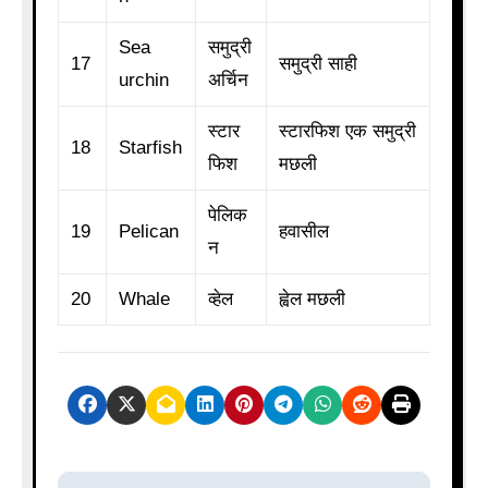
Sea
समुद्री
17
समुद्री साही
urchin
अर्चिन
स्टार
स्टारफिश एक समुद्री
18
Starfish
फिश
मछली
पेलिक
19
Pelican
हवासील
न
20
Whale
व्हेल
ह्वेल मछली