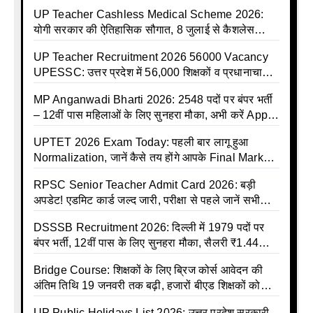
बीमा कवर, SBI से होगा बड़ा समझौता
UP Teacher Cashless Medical Scheme 2026:
योगी सरकार की ऐतिहासिक सौगात, 8 जुलाई से कैशलेस
इलाज शुरू
UP Teacher Recruitment 2026 56000 Vacancy
UPESSC: उत्तर प्रदेश में 56,000 शिक्षकों व प्रधानाचार्यों
की बंपर भर्ती की तैयारी, अगस्त में आ सकता है विज्ञापन
MP Anganwadi Bharti 2026: 2548 पदों पर बंपर भर्ती
– 12वीं पास महिलाओं के लिए सुनहरा मौका, अभी करें Apply
Online
UPTET 2026 Exam Today: पहली बार लागू हुआ
Normalization, जानें कैसे तय होंगे आपके Final Marks
और क्या होगा फायदा
RPSC Senior Teacher Admit Card 2026: बड़ी
अपडेट! एडमिट कार्ड जल्द जारी, परीक्षा से पहले जानें सभी
जरूरी निर्देश
DSSSB Recruitment 2026: दिल्ली में 1979 पदों पर
बंपर भर्ती, 12वीं पास के लिए सुनहरा मौका, सैलरी ₹1.44
लाख तक
Bridge Course: शिक्षकों के लिए ब्रिज कोर्स आवेदन की
अंतिम तिथि 19 जनवरी तक बढ़ी, हजारों बीएड शिक्षकों को
राहत
UP Public Holidays List 2026: उत्तर प्रदेश सरकारी