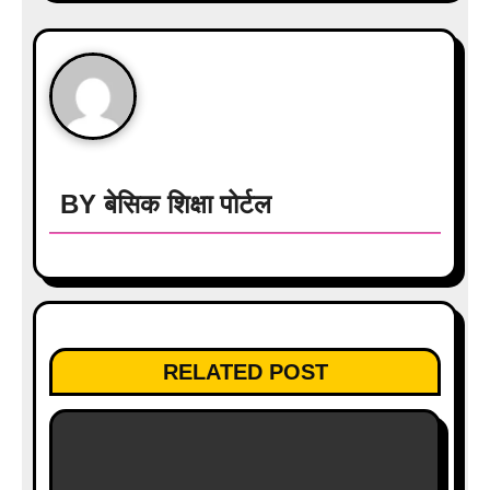
t
n
a
v
i
BY
बेसिक शिक्षा पोर्टल
g
a
t
i
RELATED POST
o
n