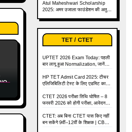
Atul Maheshwari Scholarship
2025: अमर उजाला फाउंडेशन की अतुल
माहेश्वरी छात्रवृत्ति परीक्षा-2025 के लिए
ऑनलाइन आवेदन प्रक्रिया शुरू
TET / CTET
UPTET 2026 Exam Today: पहली
बार लागू हुआ Normalization, जानें
कैसे तय होंगे आपके Final Marks और
-
क्या होगा फायदा
HP TET Admit Card 2025: टीचर
YNO
एलिजिबिलिटी टेस्ट के लिए एडमिट कार्ड
र
जारी
CTET 2026 परीक्षा तिथि घोषित – 8
फरवरी 2026 को होगी परीक्षा, आवेदन
करें ऑनलाइन!
CTET: अब बिना CTET पास किए नहीं
बन सकेंगे 9वीं–12वीं के शिक्षक | CBSE
की नई गाइडलाइन