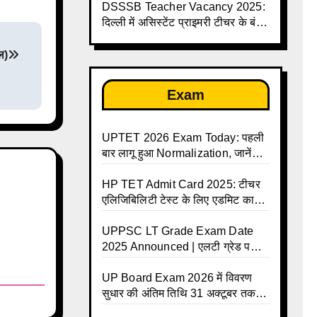
तक
DSSSB Teacher Vacancy 2025:
दिल्ली में असिस्टेंट प्राइमरी टीचर के बंपर
पदों पर भर्ती
ल)
Exam
UPTET 2026 Exam Today: पहली
बार लागू हुआ Normalization, जानें
कैसे तय होंगे आपके Final Marks और
क्या होगा फायदा
HP TET Admit Card 2025: टीचर
एलिजिबिलिटी टेस्ट के लिए एडमिट कार्ड
जारी
UPPSC LT Grade Exam Date
2025 Announced | एलटी ग्रेड परीक्षा
17 जनवरी से दो पालियों में आयोजित –
जानिए पूरा टाइम टेबल
UP Board Exam 2026 में विवरण
सुधार की अंतिम तिथि 31 अक्टूबर तक
बढ़ी, छात्रों को बड़ी राहत!