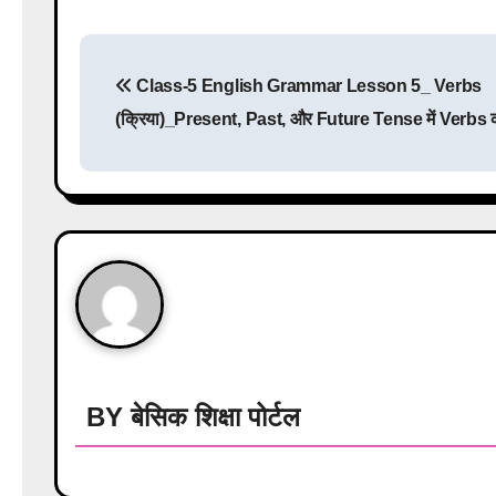
P
Class-5 English Grammar Lesson 5_ Verbs
o
(क्रिया)_Present, Past, और Future Tense में Verbs क
s
t
n
a
v
i
g
BY
बेसिक शिक्षा पोर्टल
a