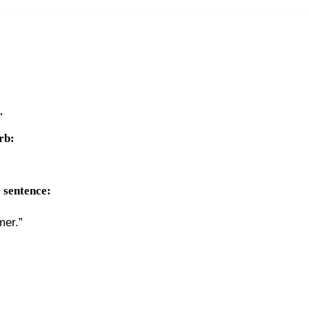
”
erb:
e sentence:
mer.”