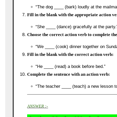
“The dog ____ (bark) loudly at the mailma
Fill in the blank with the appropriate action v
“She ____ (dance) gracefully at the party.
Choose the correct action verb to complete th
“We ____ (cook) dinner together on Sund
Fill in the blank with the correct action verb:
“He ____ (read) a book before bed.”
Complete the sentence with an action verb:
“The teacher ____ (teach) a new lesson t
————————————————————
ANSWER :-