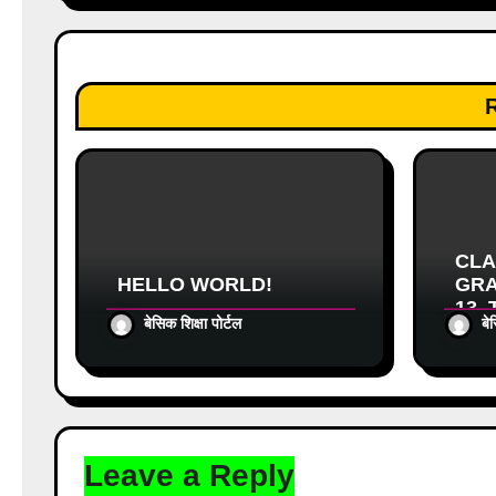
t
i
o
n
CLA
HELLO WORLD!
GRA
13_
बेसिक शिक्षा पोर्टल
बे
NYMS
आधार
Leave a Reply