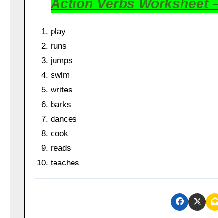
Action Verbs Worksheet 
play
runs
jumps
swim
writes
barks
dances
cook
reads
teaches