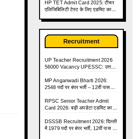
HP TET Admit Card 2025: टीचर
डाउनलोड करें | Up Avkash Talika |
एलिजिबिलिटी टेस्ट के लिए एडमिट कार्ड
up government avkash talika |
जारी
Sarkari Avkash Talika | Up
Holidays List | Holidays
Calendar
Recruitment
UP Teacher Recruitment 2026
56000 Vacancy UPESSC: उत्तर
प्रदेश में 56,000 शिक्षकों व प्रधानाचार्यों
की बंपर भर्ती की तैयारी, अगस्त में आ
MP Anganwadi Bharti 2026:
सकता है विज्ञापन
2548 पदों पर बंपर भर्ती – 12वीं पास
महिलाओं के लिए सुनहरा मौका, अभी करें
Apply Online
RPSC Senior Teacher Admit
Card 2026: बड़ी अपडेट! एडमिट कार्ड
जल्द जारी, परीक्षा से पहले जानें सभी
जरूरी निर्देश
DSSSB Recruitment 2026: दिल्ली
में 1979 पदों पर बंपर भर्ती, 12वीं पास के
लिए सुनहरा मौका, सैलरी ₹1.44 लाख