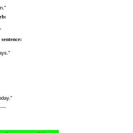
n.”
erb:
”
e sentence:
ays.”
oday.”
—-