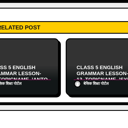
RELATED POST
SS 5 ENGLISH
CLASS 5 ENGLISH
MMAR LESSON-
GRAMMAR LESSON
TOPICNAME_’ANTO
13_TOPICNAME_’S
सिक शिक्षा पोर्टल
बेसिक शिक्षा पोर्टल
 (विलोम शब्द)’पर
NYMS (समानार्थक शब्द)’प
ित वर्कशीट
आधारित वर्कशीट