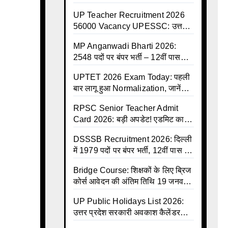
ऐतिहासिक सौगात, 8 जुलाई से कैशलेस
UP Teacher Recruitment 2026
इलाज शुरू
56000 Vacancy UPESSC: उत्तर
प्रदेश में 56,000 शिक्षकों व प्रधानाचार्यों
MP Anganwadi Bharti 2026:
की बंपर भर्ती की तैयारी, अगस्त में आ
2548 पदों पर बंपर भर्ती – 12वीं पास
सकता है विज्ञापन
महिलाओं के लिए सुनहरा मौका, अभी करें
UPTET 2026 Exam Today: पहली
Apply Online
बार लागू हुआ Normalization, जानें
कैसे तय होंगे आपके Final Marks और
RPSC Senior Teacher Admit
क्या होगा फायदा
Card 2026: बड़ी अपडेट! एडमिट कार्ड
जल्द जारी, परीक्षा से पहले जानें सभी
DSSSB Recruitment 2026: दिल्ली
जरूरी निर्देश
में 1979 पदों पर बंपर भर्ती, 12वीं पास के
लिए सुनहरा मौका, सैलरी ₹1.44 लाख
Bridge Course: शिक्षकों के लिए ब्रिज
तक
कोर्स आवेदन की अंतिम तिथि 19 जनवरी
तक बढ़ी, हजारों बीएड शिक्षकों को राहत
UP Public Holidays List 2026:
उत्तर प्रदेश सरकारी अवकाश कैलेंडर
जारी, देखें पूरी लिस्ट और PDF