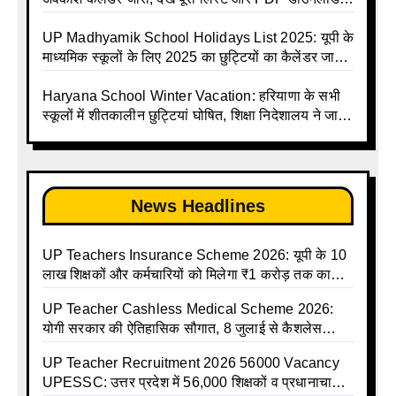
Madhyamik avkash suchi | UP Madhyamik
करें | Up Avkash Talika | up government avkash
Holiday Calendar | Madhyamik School Holidays
talika | Sarkari Avkash Talika | Up Holidays List |
UP Madhyamik School Holidays List 2025: यूपी के
List 2026
Holidays Calendar
माध्यमिक स्कूलों के लिए 2025 का छुट्टियों का कैलेंडर जारी |
UPMSP | UP Madhyamik School Avkash Talika |
Up Madhyamik Avkash Talika 2025 | UP
Haryana School Winter Vacation: हरियाणा के सभी
Madhyamik School avkash suchi | UP
स्कूलों में शीतकालीन छुट्टियां घोषित, शिक्षा निदेशालय ने जारी
Madhyamik avkash suchi| UP madhyamik
किए आदेश
holiday calendar | Madhyamik School Holidays
List 2025
News Headlines
UP Teachers Insurance Scheme 2026: यूपी के 10
लाख शिक्षकों और कर्मचारियों को मिलेगा ₹1 करोड़ तक का
बीमा कवर, SBI से होगा बड़ा समझौता
UP Teacher Cashless Medical Scheme 2026:
योगी सरकार की ऐतिहासिक सौगात, 8 जुलाई से कैशलेस
इलाज शुरू
UP Teacher Recruitment 2026 56000 Vacancy
UPESSC: उत्तर प्रदेश में 56,000 शिक्षकों व प्रधानाचार्यों