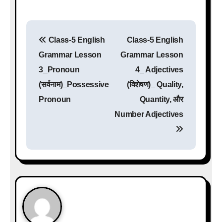
P
Class-5 English
Class-5 English
o
Grammar Lesson
Grammar Lesson
s
3_Pronoun
4_ Adjectives
(सर्वनाम)_Possessive
(विशेषण)_ Quality,
t
Pronoun
Quantity, और
n
Number Adjectives
a
v
i
g
a