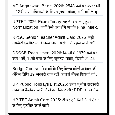
की बंपर भर्ती की तैयारी, अगस्त में आ सकता है विज्ञापन
MP Anganwadi Bharti 2026: 2548 पदों पर बंपर भर्ती
– 12वीं पास महिलाओं के लिए सुनहरा मौका, अभी करें Apply
Online
UPTET 2026 Exam Today: पहली बार लागू हुआ
Normalization, जानें कैसे तय होंगे आपके Final Marks
और क्या होगा फायदा
RPSC Senior Teacher Admit Card 2026: बड़ी
अपडेट! एडमिट कार्ड जल्द जारी, परीक्षा से पहले जानें सभी
जरूरी निर्देश
DSSSB Recruitment 2026: दिल्ली में 1979 पदों पर
बंपर भर्ती, 12वीं पास के लिए सुनहरा मौका, सैलरी ₹1.44
लाख तक
Bridge Course: शिक्षकों के लिए ब्रिज कोर्स आवेदन की
अंतिम तिथि 19 जनवरी तक बढ़ी, हजारों बीएड शिक्षकों को
राहत
UP Public Holidays List 2026: उत्तर प्रदेश सरकारी
अवकाश कैलेंडर जारी, देखें पूरी लिस्ट और PDF डाउनलोड
करें | Up Avkash Talika | up government avkash
HP TET Admit Card 2025: टीचर एलिजिबिलिटी टेस्ट
talika | Sarkari Avkash Talika | Up Holidays List |
के लिए एडमिट कार्ड जारी
Holidays Calendar