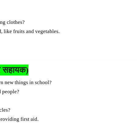
ng clothes?
 like fruits and vegetables.
े सहायक)
rn new things in school?
d people?
cles?
oviding first aid.