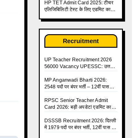
HP TET Admit Card 2025: टीचर
डाउनलोड करें | Up Avkash Talika |
एलिजिबिलिटी टेस्ट के लिए एडमिट कार्ड
up government avkash talika |
जारी
Sarkari Avkash Talika | Up
Holidays List | Holidays
Calendar
Recruitment
UP Teacher Recruitment 2026
56000 Vacancy UPESSC: उत्तर
प्रदेश में 56,000 शिक्षकों व प्रधानाचार्यों
की बंपर भर्ती की तैयारी, अगस्त में आ
MP Anganwadi Bharti 2026:
सकता है विज्ञापन
2548 पदों पर बंपर भर्ती – 12वीं पास
महिलाओं के लिए सुनहरा मौका, अभी करें
Apply Online
RPSC Senior Teacher Admit
Card 2026: बड़ी अपडेट! एडमिट कार्ड
जल्द जारी, परीक्षा से पहले जानें सभी
जरूरी निर्देश
DSSSB Recruitment 2026: दिल्ली
में 1979 पदों पर बंपर भर्ती, 12वीं पास के
लिए सुनहरा मौका, सैलरी ₹1.44 लाख