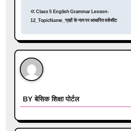
P
Class 5 English Grammar Lesson-
o
12_TopicName_ग्रहों के नाम पर आधारित वर्कशीट
s
t
n
a
v
i
g
BY
बेसिक शिक्षा पोर्टल
a
t