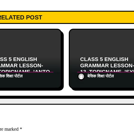
RELATED POST
SS 5 ENGLISH
CLASS 5 ENGLISH
MMAR LESSON-
GRAMMAR LESSON
TOPICNAME_’ANTO
13_TOPICNAME_’S
सिक शिक्षा पोर्टल
बेसिक शिक्षा पोर्टल
 (विलोम शब्द)’पर
NYMS (समानार्थक शब्द)’प
ित वर्कशीट
आधारित वर्कशीट
are marked
*