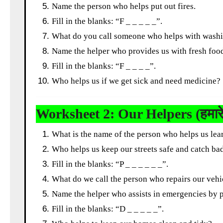
Name the person who helps put out fires.
Fill in the blanks: “F _ _ _ _ _”.
What do you call someone who helps with washi
Name the helper who provides us with fresh food,
Fill in the blanks: “F _ _ _ _”.
Who helps us if we get sick and need medicine?
Worksheet 2: Our Helpers (हमार
What is the name of the person who helps us lea
Who helps us keep our streets safe and catch ba
Fill in the blanks: “P _ _ _ _ _ _”.
What do we call the person who repairs our vehi
Name the helper who assists in emergencies by pr
Fill in the blanks: “D _ _ _ _ _”.