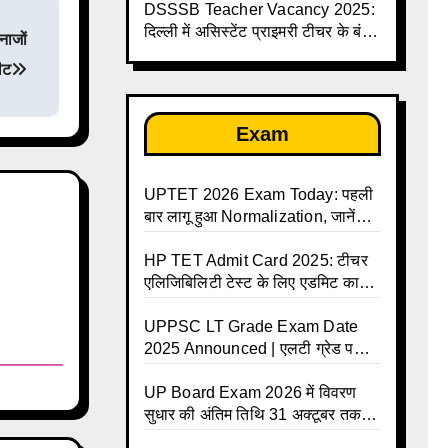
तक
DSSSB Teacher Vacancy 2025:
दिल्ली में असिस्टेंट प्राइमरी टीचर के बंपर
ाजों
पदों पर भर्ती
ीट
Exam
UPTET 2026 Exam Today: पहली
बार लागू हुआ Normalization, जानें
कैसे तय होंगे आपके Final Marks और
क्या होगा फायदा
HP TET Admit Card 2025: टीचर
एलिजिबिलिटी टेस्ट के लिए एडमिट कार्ड
जारी
UPPSC LT Grade Exam Date
2025 Announced | एलटी ग्रेड परीक्षा
17 जनवरी से दो पालियों में आयोजित –
जानिए पूरा टाइम टेबल
UP Board Exam 2026 में विवरण
सुधार की अंतिम तिथि 31 अक्टूबर तक
बढ़ी, छात्रों को बड़ी राहत!