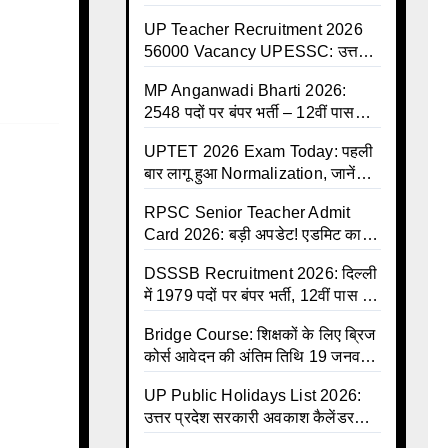
ऐतिहासिक सौगात, 8 जुलाई से कैशलेस
UP Teacher Recruitment 2026
इलाज शुरू
56000 Vacancy UPESSC: उत्तर
प्रदेश में 56,000 शिक्षकों व प्रधानाचार्यों
MP Anganwadi Bharti 2026:
की बंपर भर्ती की तैयारी, अगस्त में आ
2548 पदों पर बंपर भर्ती – 12वीं पास
सकता है विज्ञापन
महिलाओं के लिए सुनहरा मौका, अभी करें
UPTET 2026 Exam Today: पहली
Apply Online
बार लागू हुआ Normalization, जानें
कैसे तय होंगे आपके Final Marks और
RPSC Senior Teacher Admit
क्या होगा फायदा
Card 2026: बड़ी अपडेट! एडमिट कार्ड
जल्द जारी, परीक्षा से पहले जानें सभी
DSSSB Recruitment 2026: दिल्ली
जरूरी निर्देश
में 1979 पदों पर बंपर भर्ती, 12वीं पास के
लिए सुनहरा मौका, सैलरी ₹1.44 लाख
Bridge Course: शिक्षकों के लिए ब्रिज
तक
कोर्स आवेदन की अंतिम तिथि 19 जनवरी
तक बढ़ी, हजारों बीएड शिक्षकों को राहत
UP Public Holidays List 2026:
उत्तर प्रदेश सरकारी अवकाश कैलेंडर
जारी, देखें पूरी लिस्ट और PDF