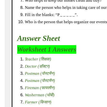
Who helps to keep our homes clean and tidy?
Name the person who helps in taking care of our
Fill in the blanks: “P _ _ _ _ _”.
Who is the person that helps organize our event
Answer Sheet
Worksheet 1 Answers
Teacher (शिक्षक)
Doctor (डॉक्टर)
Postman (पोस्टमैन)
Postman (पोस्टमैन)
Fireman (फायरमैन)
Washerman (धोबी)
Farmer (किसान)