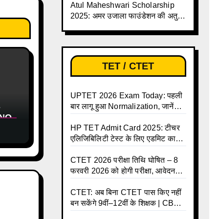
Atul Maheshwari Scholarship
2025: अमर उजाला फाउंडेशन की अतुल
माहेश्वरी छात्रवृत्ति परीक्षा-2025 के लिए
ऑनलाइन आवेदन प्रक्रिया शुरू
TET / CTET
UPTET 2026 Exam Today: पहली
बार लागू हुआ Normalization, जानें
-
YNO
कैसे तय होंगे आपके Final Marks और
र
क्या होगा फायदा
HP TET Admit Card 2025: टीचर
एलिजिबिलिटी टेस्ट के लिए एडमिट कार्ड
जारी
CTET 2026 परीक्षा तिथि घोषित – 8
फरवरी 2026 को होगी परीक्षा, आवेदन
करें ऑनलाइन!
CTET: अब बिना CTET पास किए नहीं
बन सकेंगे 9वीं–12वीं के शिक्षक | CBSE
की नई गाइडलाइन