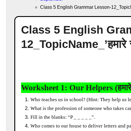
Class 5 English Grammar Lesson-12_TopicNa
Class 5 English Gr
12_TopicName_’हमारे स
Worksheet 1: Our Helpers (हमार
Who teaches us in school? (Hint: They help us le
What is the profession of someone who takes car
Fill in the blanks: “P _ _ _ _ _”.
Who comes to our house to deliver letters and 