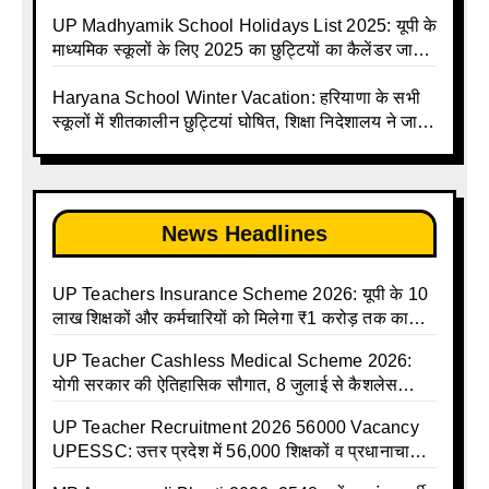
Madhyamik avkash suchi | UP Madhyamik
करें | Up Avkash Talika | up government avkash
Holiday Calendar | Madhyamik School Holidays
talika | Sarkari Avkash Talika | Up Holidays List |
UP Madhyamik School Holidays List 2025: यूपी के
List 2026
Holidays Calendar
माध्यमिक स्कूलों के लिए 2025 का छुट्टियों का कैलेंडर जारी |
UPMSP | UP Madhyamik School Avkash Talika |
Up Madhyamik Avkash Talika 2025 | UP
Haryana School Winter Vacation: हरियाणा के सभी
Madhyamik School avkash suchi | UP
स्कूलों में शीतकालीन छुट्टियां घोषित, शिक्षा निदेशालय ने जारी
Madhyamik avkash suchi| UP madhyamik
किए आदेश
holiday calendar | Madhyamik School Holidays
List 2025
News Headlines
UP Teachers Insurance Scheme 2026: यूपी के 10
लाख शिक्षकों और कर्मचारियों को मिलेगा ₹1 करोड़ तक का
बीमा कवर, SBI से होगा बड़ा समझौता
UP Teacher Cashless Medical Scheme 2026:
योगी सरकार की ऐतिहासिक सौगात, 8 जुलाई से कैशलेस
इलाज शुरू
UP Teacher Recruitment 2026 56000 Vacancy
UPESSC: उत्तर प्रदेश में 56,000 शिक्षकों व प्रधानाचार्यों
की बंपर भर्ती की तैयारी, अगस्त में आ सकता है विज्ञापन