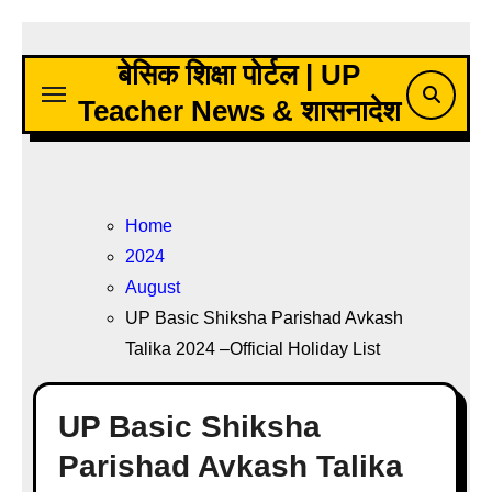
Skip
to
बेसिक शिक्षा पोर्टल | UP
content
Teacher News & शासनादेश
Home
2024
August
UP Basic Shiksha Parishad Avkash
Talika 2024 –Official Holiday List
UP Basic Shiksha
Parishad Avkash Talika