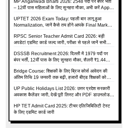
MP Anganwadi Bharti 2026: 2548 पदों पर बंपर भर्ती
– 12वीं पास महिलाओं के लिए सुनहरा मौका, अभी करें Apply
Online
UPTET 2026 Exam Today: पहली बार लागू हुआ
Normalization, जानें कैसे तय होंगे आपके Final Marks
और क्या होगा फायदा
RPSC Senior Teacher Admit Card 2026: बड़ी
अपडेट! एडमिट कार्ड जल्द जारी, परीक्षा से पहले जानें सभी
जरूरी निर्देश
DSSSB Recruitment 2026: दिल्ली में 1979 पदों पर
बंपर भर्ती, 12वीं पास के लिए सुनहरा मौका, सैलरी ₹1.44
लाख तक
Bridge Course: शिक्षकों के लिए ब्रिज कोर्स आवेदन की
अंतिम तिथि 19 जनवरी तक बढ़ी, हजारों बीएड शिक्षकों को
राहत
UP Public Holidays List 2026: उत्तर प्रदेश सरकारी
अवकाश कैलेंडर जारी, देखें पूरी लिस्ट और PDF डाउनलोड
करें | Up Avkash Talika | up government avkash
HP TET Admit Card 2025: टीचर एलिजिबिलिटी टेस्ट
talika | Sarkari Avkash Talika | Up Holidays List |
के लिए एडमिट कार्ड जारी
Holidays Calendar