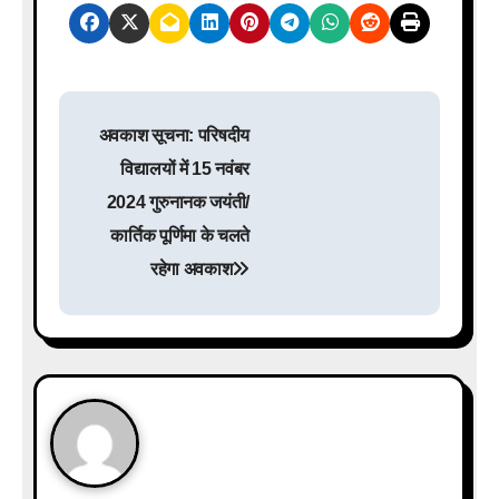
P
अवकाश सूचना: परिषदीय
o
विद्यालयों में 15 नवंबर
s
2024 गुरुनानक जयंती/
कार्तिक पूर्णिमा के चलते
t
रहेगा अवकाश
n
a
v
i
g