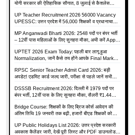
योगी सरकार की ऐतिहासिक सौगात, 8 जुलाई से कैशलेस
इलाज शुरू
UP Teacher Recruitment 2026 56000 Vacancy
UPESSC: उत्तर प्रदेश में 56,000 शिक्षकों व प्रधानाचार्यों
की बंपर भर्ती की तैयारी, अगस्त में आ सकता है विज्ञापन
MP Anganwadi Bharti 2026: 2548 पदों पर बंपर भर्ती
– 12वीं पास महिलाओं के लिए सुनहरा मौका, अभी करें Apply
Online
UPTET 2026 Exam Today: पहली बार लागू हुआ
Normalization, जानें कैसे तय होंगे आपके Final Marks
और क्या होगा फायदा
RPSC Senior Teacher Admit Card 2026: बड़ी
अपडेट! एडमिट कार्ड जल्द जारी, परीक्षा से पहले जानें सभी
जरूरी निर्देश
DSSSB Recruitment 2026: दिल्ली में 1979 पदों पर
बंपर भर्ती, 12वीं पास के लिए सुनहरा मौका, सैलरी ₹1.44
लाख तक
Bridge Course: शिक्षकों के लिए ब्रिज कोर्स आवेदन की
अंतिम तिथि 19 जनवरी तक बढ़ी, हजारों बीएड शिक्षकों को
राहत
UP Public Holidays List 2026: उत्तर प्रदेश सरकारी
अवकाश कैलेंडर जारी, देखें पूरी लिस्ट और PDF डाउनलोड