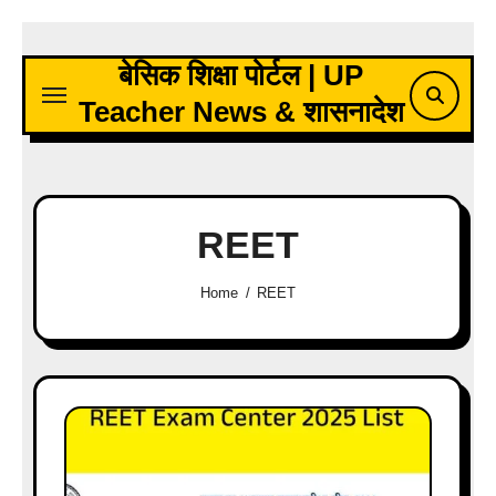
Skip
to
बेसिक शिक्षा पोर्टल | UP
content
Teacher News & शासनादेश
REET
Home
REET