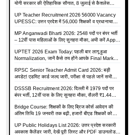
योगी सरकार की ऐतिहासिक सौगात, 8 जुलाई से कैशलेस
इलाज शुरू
UP Teacher Recruitment 2026 56000 Vacancy
UPESSC: उत्तर प्रदेश में 56,000 शिक्षकों व प्रधानाचार्यों
की बंपर भर्ती की तैयारी, अगस्त में आ सकता है विज्ञापन
MP Anganwadi Bharti 2026: 2548 पदों पर बंपर भर्ती
– 12वीं पास महिलाओं के लिए सुनहरा मौका, अभी करें Apply
Online
UPTET 2026 Exam Today: पहली बार लागू हुआ
Normalization, जानें कैसे तय होंगे आपके Final Marks
और क्या होगा फायदा
RPSC Senior Teacher Admit Card 2026: बड़ी
अपडेट! एडमिट कार्ड जल्द जारी, परीक्षा से पहले जानें सभी
जरूरी निर्देश
DSSSB Recruitment 2026: दिल्ली में 1979 पदों पर
बंपर भर्ती, 12वीं पास के लिए सुनहरा मौका, सैलरी ₹1.44
लाख तक
Bridge Course: शिक्षकों के लिए ब्रिज कोर्स आवेदन की
अंतिम तिथि 19 जनवरी तक बढ़ी, हजारों बीएड शिक्षकों को
राहत
UP Public Holidays List 2026: उत्तर प्रदेश सरकारी
अवकाश कैलेंडर जारी, देखें पूरी लिस्ट और PDF डाउनलोड