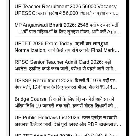
इलाज शुरू
UP Teacher Recruitment 2026 56000 Vacancy
UPESSC: उत्तर प्रदेश में 56,000 शिक्षकों व प्रधानाचार्यों
की बंपर भर्ती की तैयारी, अगस्त में आ सकता है विज्ञापन
MP Anganwadi Bharti 2026: 2548 पदों पर बंपर भर्ती
– 12वीं पास महिलाओं के लिए सुनहरा मौका, अभी करें Apply
Online
UPTET 2026 Exam Today: पहली बार लागू हुआ
Normalization, जानें कैसे तय होंगे आपके Final Marks
और क्या होगा फायदा
RPSC Senior Teacher Admit Card 2026: बड़ी
अपडेट! एडमिट कार्ड जल्द जारी, परीक्षा से पहले जानें सभी
जरूरी निर्देश
DSSSB Recruitment 2026: दिल्ली में 1979 पदों पर
बंपर भर्ती, 12वीं पास के लिए सुनहरा मौका, सैलरी ₹1.44
लाख तक
Bridge Course: शिक्षकों के लिए ब्रिज कोर्स आवेदन की
अंतिम तिथि 19 जनवरी तक बढ़ी, हजारों बीएड शिक्षकों को
राहत
UP Public Holidays List 2026: उत्तर प्रदेश सरकारी
अवकाश कैलेंडर जारी, देखें पूरी लिस्ट और PDF डाउनलोड
करें | Up Avkash Talika | up government avkash