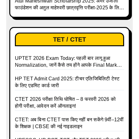
Atul Maheshwari Scholarship 2025: अमर उजाला
फाउंडेशन की अतुल माहेश्वरी छात्रवृत्ति परीक्षा-2025 के लिए
ऑनलाइन आवेदन प्रक्रिया शुरू
TET / CTET
UPTET 2026 Exam Today: पहली बार लागू हुआ
Normalization, जानें कैसे तय होंगे आपके Final Marks
और क्या होगा फायदा
HP TET Admit Card 2025: टीचर एलिजिबिलिटी टेस्ट
के लिए एडमिट कार्ड जारी
CTET 2026 परीक्षा तिथि घोषित – 8 फरवरी 2026 को
होगी परीक्षा, आवेदन करें ऑनलाइन!
CTET: अब बिना CTET पास किए नहीं बन सकेंगे 9वीं–12वीं
के शिक्षक | CBSE की नई गाइडलाइन