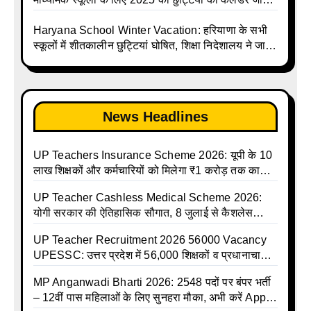
UPMSP | UP Madhyamik School Avkash Talika |
Up Madhyamik Avkash Talika 2025 | UP
Haryana School Winter Vacation: हरियाणा के सभी
Madhyamik School avkash suchi | UP
स्कूलों में शीतकालीन छुट्टियां घोषित, शिक्षा निदेशालय ने जारी
Madhyamik avkash suchi| UP madhyamik
किए आदेश
holiday calendar | Madhyamik School Holidays
List 2025
News Headlines
UP Teachers Insurance Scheme 2026: यूपी के 10
लाख शिक्षकों और कर्मचारियों को मिलेगा ₹1 करोड़ तक का
बीमा कवर, SBI से होगा बड़ा समझौता
UP Teacher Cashless Medical Scheme 2026:
योगी सरकार की ऐतिहासिक सौगात, 8 जुलाई से कैशलेस
इलाज शुरू
UP Teacher Recruitment 2026 56000 Vacancy
UPESSC: उत्तर प्रदेश में 56,000 शिक्षकों व प्रधानाचार्यों
की बंपर भर्ती की तैयारी, अगस्त में आ सकता है विज्ञापन
MP Anganwadi Bharti 2026: 2548 पदों पर बंपर भर्ती
– 12वीं पास महिलाओं के लिए सुनहरा मौका, अभी करें Apply