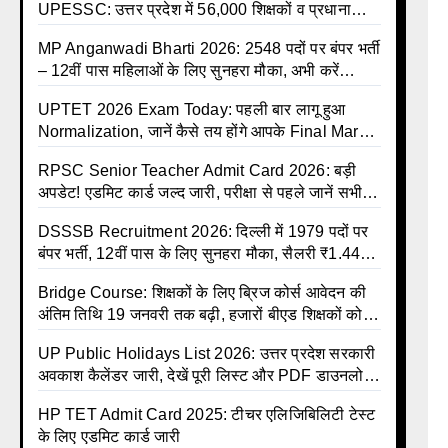
UPESSC: उत्तर प्रदेश में 56,000 शिक्षकों व प्रधानाचार्यों
की बंपर भर्ती की तैयारी, अगस्त में आ सकता है विज्ञापन
MP Anganwadi Bharti 2026: 2548 पदों पर बंपर भर्ती
– 12वीं पास महिलाओं के लिए सुनहरा मौका, अभी करें
Apply Online
UPTET 2026 Exam Today: पहली बार लागू हुआ
Normalization, जानें कैसे तय होंगे आपके Final Marks
और क्या होगा फायदा
RPSC Senior Teacher Admit Card 2026: बड़ी
अपडेट! एडमिट कार्ड जल्द जारी, परीक्षा से पहले जानें सभी
जरूरी निर्देश
DSSSB Recruitment 2026: दिल्ली में 1979 पदों पर
बंपर भर्ती, 12वीं पास के लिए सुनहरा मौका, सैलरी ₹1.44
लाख तक
Bridge Course: शिक्षकों के लिए ब्रिज कोर्स आवेदन की
अंतिम तिथि 19 जनवरी तक बढ़ी, हजारों बीएड शिक्षकों को
राहत
UP Public Holidays List 2026: उत्तर प्रदेश सरकारी
अवकाश कैलेंडर जारी, देखें पूरी लिस्ट और PDF डाउनलोड
करें | Up Avkash Talika | up government avkash
HP TET Admit Card 2025: टीचर एलिजिबिलिटी टेस्ट
talika | Sarkari Avkash Talika | Up Holidays List
के लिए एडमिट कार्ड जारी
| Holidays Calendar