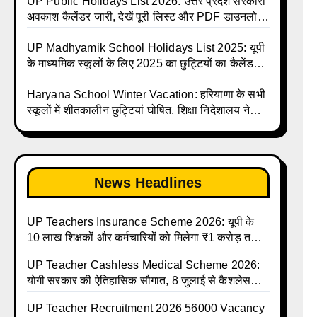
and Calendar List 2026
Talika | UP Madhyamik Avkash Talika 2026 |
UP Public Holidays List 2026: उत्तर प्रदेश सरकारी
UP Madhyamik School avkash suchi | UP
अवकाश कैलेंडर जारी, देखें पूरी लिस्ट और PDF डाउनलोड
Madhyamik avkash suchi | UP Madhyamik
करें | Up Avkash Talika | up government avkash
Holiday Calendar | Madhyamik School
talika | Sarkari Avkash Talika | Up Holidays List
UP Madhyamik School Holidays List 2025: यूपी
Holidays List 2026
| Holidays Calendar
के माध्यमिक स्कूलों के लिए 2025 का छुट्टियों का कैलेंडर
जारी | UPMSP | UP Madhyamik School Avkash
Talika | Up Madhyamik Avkash Talika 2025 |
Haryana School Winter Vacation: हरियाणा के सभी
UP Madhyamik School avkash suchi | UP
स्कूलों में शीतकालीन छुट्टियां घोषित, शिक्षा निदेशालय ने
Madhyamik avkash suchi| UP madhyamik
जारी किए आदेश
holiday calendar | Madhyamik School Holidays
List 2025
News Headlines
UP Teachers Insurance Scheme 2026: यूपी के
10 लाख शिक्षकों और कर्मचारियों को मिलेगा ₹1 करोड़ तक
का बीमा कवर, SBI से होगा बड़ा समझौता
UP Teacher Cashless Medical Scheme 2026:
योगी सरकार की ऐतिहासिक सौगात, 8 जुलाई से कैशलेस
इलाज शुरू
UP Teacher Recruitment 2026 56000 Vacancy