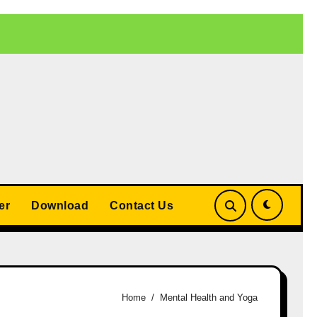
 बड़ा समझौता
UP Teacher Cashless Medical Scheme 2026: योगी
er
Download
Contact Us
Home
Mental Health and Yoga