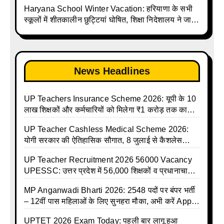
Up Madhyamik Avkash Talika 2025 | UP
Haryana School Winter Vacation: हरियाणा के सभी
Madhyamik School avkash suchi | UP
स्कूलों में शीतकालीन छुट्टियां घोषित, शिक्षा निदेशालय ने जारी
Madhyamik avkash suchi| UP madhyamik
किए आदेश
holiday calendar | Madhyamik School Holidays
List 2025
News Headlines
UP Teachers Insurance Scheme 2026: यूपी के 10
लाख शिक्षकों और कर्मचारियों को मिलेगा ₹1 करोड़ तक का
बीमा कवर, SBI से होगा बड़ा समझौता
UP Teacher Cashless Medical Scheme 2026:
योगी सरकार की ऐतिहासिक सौगात, 8 जुलाई से कैशलेस
इलाज शुरू
UP Teacher Recruitment 2026 56000 Vacancy
UPESSC: उत्तर प्रदेश में 56,000 शिक्षकों व प्रधानाचार्यों
की बंपर भर्ती की तैयारी, अगस्त में आ सकता है विज्ञापन
MP Anganwadi Bharti 2026: 2548 पदों पर बंपर भर्ती
– 12वीं पास महिलाओं के लिए सुनहरा मौका, अभी करें Apply
Online
UPTET 2026 Exam Today: पहली बार लागू हुआ