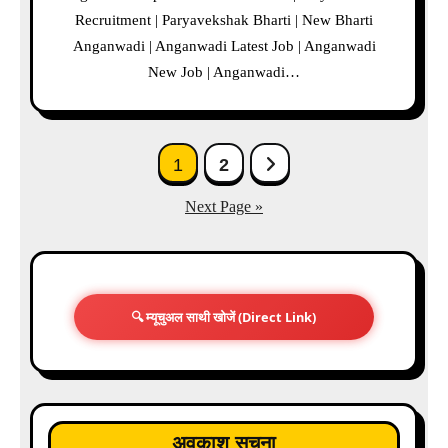
Recruitment | Paryavekshak Bharti | New Bharti
Anganwadi | Anganwadi Latest Job | Anganwadi
New Job | Anganwadi…
Posts
1
2
pagination
Next Page »
🔍 म्यूचुअल साथी खोजें (Direct Link)
अवकाश सूचना