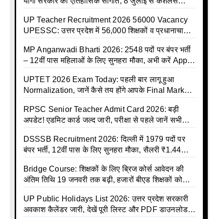
योगी सरकार की ऐतिहासिक सौगात, 8 जुलाई से कैशलेस
इलाज शुरू
UP Teacher Recruitment 2026 56000 Vacancy
UPESSC: उत्तर प्रदेश में 56,000 शिक्षकों व प्रधानाचार्यों
की बंपर भर्ती की तैयारी, अगस्त में आ सकता है विज्ञापन
MP Anganwadi Bharti 2026: 2548 पदों पर बंपर भर्ती
– 12वीं पास महिलाओं के लिए सुनहरा मौका, अभी करें Apply
Online
UPTET 2026 Exam Today: पहली बार लागू हुआ
Normalization, जानें कैसे तय होंगे आपके Final Marks
और क्या होगा फायदा
RPSC Senior Teacher Admit Card 2026: बड़ी
अपडेट! एडमिट कार्ड जल्द जारी, परीक्षा से पहले जानें सभी
जरूरी निर्देश
DSSSB Recruitment 2026: दिल्ली में 1979 पदों पर
बंपर भर्ती, 12वीं पास के लिए सुनहरा मौका, सैलरी ₹1.44
लाख तक
Bridge Course: शिक्षकों के लिए ब्रिज कोर्स आवेदन की
अंतिम तिथि 19 जनवरी तक बढ़ी, हजारों बीएड शिक्षकों को
राहत
UP Public Holidays List 2026: उत्तर प्रदेश सरकारी
अवकाश कैलेंडर जारी, देखें पूरी लिस्ट और PDF डाउनलोड