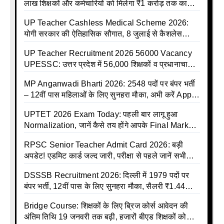
लाख शिक्षकों और कर्मचारियों को मिलेगा ₹1 करोड़ तक का
बीमा कवर, SBI से होगा बड़ा समझौता
UP Teacher Cashless Medical Scheme 2026:
योगी सरकार की ऐतिहासिक सौगात, 8 जुलाई से कैशलेस
इलाज शुरू
UP Teacher Recruitment 2026 56000 Vacancy
UPESSC: उत्तर प्रदेश में 56,000 शिक्षकों व प्रधानाचार्यों
की बंपर भर्ती की तैयारी, अगस्त में आ सकता है विज्ञापन
MP Anganwadi Bharti 2026: 2548 पदों पर बंपर भर्ती
– 12वीं पास महिलाओं के लिए सुनहरा मौका, अभी करें Apply
Online
UPTET 2026 Exam Today: पहली बार लागू हुआ
Normalization, जानें कैसे तय होंगे आपके Final Marks
और क्या होगा फायदा
RPSC Senior Teacher Admit Card 2026: बड़ी
अपडेट! एडमिट कार्ड जल्द जारी, परीक्षा से पहले जानें सभी
जरूरी निर्देश
DSSSB Recruitment 2026: दिल्ली में 1979 पदों पर
बंपर भर्ती, 12वीं पास के लिए सुनहरा मौका, सैलरी ₹1.44
लाख तक
Bridge Course: शिक्षकों के लिए ब्रिज कोर्स आवेदन की
अंतिम तिथि 19 जनवरी तक बढ़ी, हजारों बीएड शिक्षकों को