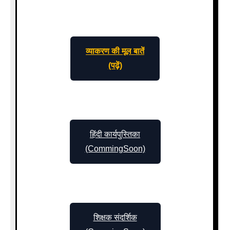
व्याकरण की मूल बातें
(पढ़ें)
हिंदी कार्यपुस्तिका
(CommingSoon)
शिक्षक संदर्शिक