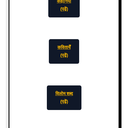
कहानियाँ
(पढ़ें)
कवितायेँ
(पढ़ें)
विलोम शब्द
(पढ़ें)