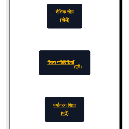
शैक्षिक खेल
(खेलें)
शिल्प गतिविधियाँ
(पढ़ें)
पर्यावरण शिक्षा
(पढ़ें)