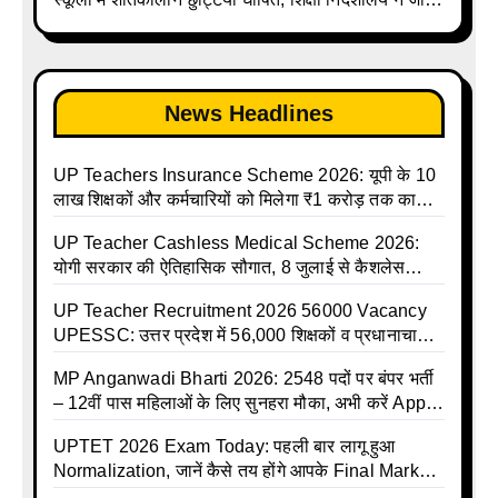
Madhyamik avkash suchi| UP madhyamik
किए आदेश
holiday calendar | Madhyamik School Holidays
List 2025
News Headlines
UP Teachers Insurance Scheme 2026: यूपी के 10
लाख शिक्षकों और कर्मचारियों को मिलेगा ₹1 करोड़ तक का
बीमा कवर, SBI से होगा बड़ा समझौता
UP Teacher Cashless Medical Scheme 2026:
योगी सरकार की ऐतिहासिक सौगात, 8 जुलाई से कैशलेस
इलाज शुरू
UP Teacher Recruitment 2026 56000 Vacancy
UPESSC: उत्तर प्रदेश में 56,000 शिक्षकों व प्रधानाचार्यों
की बंपर भर्ती की तैयारी, अगस्त में आ सकता है विज्ञापन
MP Anganwadi Bharti 2026: 2548 पदों पर बंपर भर्ती
– 12वीं पास महिलाओं के लिए सुनहरा मौका, अभी करें Apply
Online
UPTET 2026 Exam Today: पहली बार लागू हुआ
Normalization, जानें कैसे तय होंगे आपके Final Marks
और क्या होगा फायदा