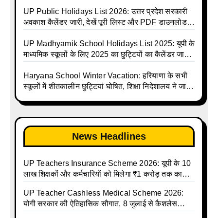
Avkash Talika 2026 | UP School Holiday and
UPMSP | UP Madhyamik School Avkash Talika |
Calendar List 2026
UP Madhyamik Avkash Talika 2026 | UP
UP Public Holidays List 2026: उत्तर प्रदेश सरकारी
Madhyamik School avkash suchi | UP
अवकाश कैलेंडर जारी, देखें पूरी लिस्ट और PDF डाउनलोड
Madhyamik avkash suchi | UP Madhyamik
करें | Up Avkash Talika | up government avkash
Holiday Calendar | Madhyamik School Holidays
talika | Sarkari Avkash Talika | Up Holidays List |
UP Madhyamik School Holidays List 2025: यूपी के
List 2026
Holidays Calendar
माध्यमिक स्कूलों के लिए 2025 का छुट्टियों का कैलेंडर जारी |
UPMSP | UP Madhyamik School Avkash Talika |
Up Madhyamik Avkash Talika 2025 | UP
Haryana School Winter Vacation: हरियाणा के सभी
Madhyamik School avkash suchi | UP
स्कूलों में शीतकालीन छुट्टियां घोषित, शिक्षा निदेशालय ने जारी
Madhyamik avkash suchi| UP madhyamik
किए आदेश
holiday calendar | Madhyamik School Holidays
List 2025
News Headlines
UP Teachers Insurance Scheme 2026: यूपी के 10
लाख शिक्षकों और कर्मचारियों को मिलेगा ₹1 करोड़ तक का
बीमा कवर, SBI से होगा बड़ा समझौता
UP Teacher Cashless Medical Scheme 2026:
योगी सरकार की ऐतिहासिक सौगात, 8 जुलाई से कैशलेस
इलाज शुरू