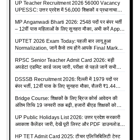
UP Teacher Recruitment 2026 56000 Vacancy
UPESSC: उत्तर प्रदेश में 56,000 शिक्षकों व प्रधानाचार्यों
की बंपर भर्ती की तैयारी, अगस्त में आ सकता है विज्ञापन
MP Anganwadi Bharti 2026: 2548 पदों पर बंपर भर्ती
– 12वीं पास महिलाओं के लिए सुनहरा मौका, अभी करें Apply
Online
UPTET 2026 Exam Today: पहली बार लागू हुआ
Normalization, जानें कैसे तय होंगे आपके Final Marks
और क्या होगा फायदा
RPSC Senior Teacher Admit Card 2026: बड़ी
अपडेट! एडमिट कार्ड जल्द जारी, परीक्षा से पहले जानें सभी
जरूरी निर्देश
DSSSB Recruitment 2026: दिल्ली में 1979 पदों पर
बंपर भर्ती, 12वीं पास के लिए सुनहरा मौका, सैलरी ₹1.44
लाख तक
Bridge Course: शिक्षकों के लिए ब्रिज कोर्स आवेदन की
अंतिम तिथि 19 जनवरी तक बढ़ी, हजारों बीएड शिक्षकों को
राहत
UP Public Holidays List 2026: उत्तर प्रदेश सरकारी
अवकाश कैलेंडर जारी, देखें पूरी लिस्ट और PDF डाउनलोड
करें | Up Avkash Talika | up government avkash
HP TET Admit Card 2025: टीचर एलिजिबिलिटी टेस्ट
talika | Sarkari Avkash Talika | Up Holidays List |