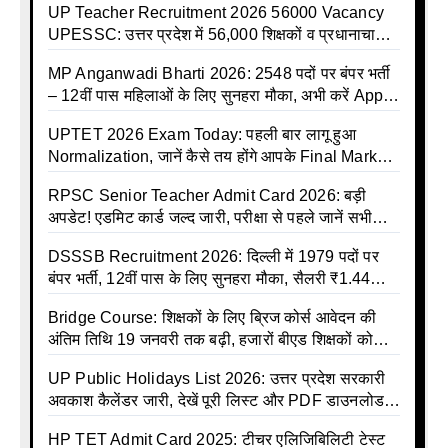
UP Teacher Recruitment 2026 56000 Vacancy
UPESSC: उत्तर प्रदेश में 56,000 शिक्षकों व प्रधानाचार्यों
की बंपर भर्ती की तैयारी, अगस्त में आ सकता है विज्ञापन
MP Anganwadi Bharti 2026: 2548 पदों पर बंपर भर्ती
– 12वीं पास महिलाओं के लिए सुनहरा मौका, अभी करें Apply
Online
UPTET 2026 Exam Today: पहली बार लागू हुआ
Normalization, जानें कैसे तय होंगे आपके Final Marks
और क्या होगा फायदा
RPSC Senior Teacher Admit Card 2026: बड़ी
अपडेट! एडमिट कार्ड जल्द जारी, परीक्षा से पहले जानें सभी
जरूरी निर्देश
DSSSB Recruitment 2026: दिल्ली में 1979 पदों पर
बंपर भर्ती, 12वीं पास के लिए सुनहरा मौका, सैलरी ₹1.44
लाख तक
Bridge Course: शिक्षकों के लिए ब्रिज कोर्स आवेदन की
अंतिम तिथि 19 जनवरी तक बढ़ी, हजारों बीएड शिक्षकों को
राहत
UP Public Holidays List 2026: उत्तर प्रदेश सरकारी
अवकाश कैलेंडर जारी, देखें पूरी लिस्ट और PDF डाउनलोड
करें | Up Avkash Talika | up government avkash
HP TET Admit Card 2025: टीचर एलिजिबिलिटी टेस्ट
talika | Sarkari Avkash Talika | Up Holidays List |