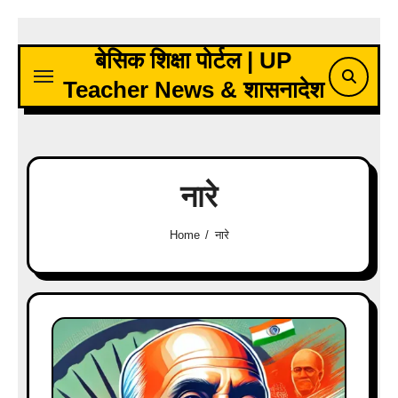
Skip
to
बेसिक शिक्षा पोर्टल | UP
content
Teacher News & शासनादेश
नारे
Home
नारे