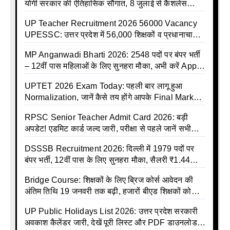
योगी सरकार की ऐतिहासिक सौगात, 8 जुलाई से कैशलेस
इलाज शुरू
UP Teacher Recruitment 2026 56000 Vacancy
UPESSC: उत्तर प्रदेश में 56,000 शिक्षकों व प्रधानाचार्यों
की बंपर भर्ती की तैयारी, अगस्त में आ सकता है विज्ञापन
MP Anganwadi Bharti 2026: 2548 पदों पर बंपर भर्ती
– 12वीं पास महिलाओं के लिए सुनहरा मौका, अभी करें Apply
Online
UPTET 2026 Exam Today: पहली बार लागू हुआ
Normalization, जानें कैसे तय होंगे आपके Final Marks
और क्या होगा फायदा
RPSC Senior Teacher Admit Card 2026: बड़ी
अपडेट! एडमिट कार्ड जल्द जारी, परीक्षा से पहले जानें सभी
जरूरी निर्देश
DSSSB Recruitment 2026: दिल्ली में 1979 पदों पर
बंपर भर्ती, 12वीं पास के लिए सुनहरा मौका, सैलरी ₹1.44
लाख तक
Bridge Course: शिक्षकों के लिए ब्रिज कोर्स आवेदन की
अंतिम तिथि 19 जनवरी तक बढ़ी, हजारों बीएड शिक्षकों को
राहत
UP Public Holidays List 2026: उत्तर प्रदेश सरकारी
अवकाश कैलेंडर जारी, देखें पूरी लिस्ट और PDF डाउनलोड