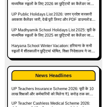
Shiksha Parishad Avkash Talika 2026 | UP
माध्यमिक स्कूलों के लिए 2026 का छुट्टियों का कैलेंडर जारी |
Avkash Talika 2026 | UP School Holiday and
UPMSP | UP Madhyamik School Avkash Talika |
Calendar List 2026
UP Madhyamik Avkash Talika 2026 | UP
UP Public Holidays List 2026: उत्तर प्रदेश सरकारी
Madhyamik School avkash suchi | UP
अवकाश कैलेंडर जारी, देखें पूरी लिस्ट और PDF डाउनलोड
Madhyamik avkash suchi | UP Madhyamik
करें | Up Avkash Talika | up government avkash
Holiday Calendar | Madhyamik School Holidays
talika | Sarkari Avkash Talika | Up Holidays List |
UP Madhyamik School Holidays List 2025: यूपी के
List 2026
Holidays Calendar
माध्यमिक स्कूलों के लिए 2025 का छुट्टियों का कैलेंडर जारी |
UPMSP | UP Madhyamik School Avkash Talika |
Up Madhyamik Avkash Talika 2025 | UP
Haryana School Winter Vacation: हरियाणा के सभी
Madhyamik School avkash suchi | UP
स्कूलों में शीतकालीन छुट्टियां घोषित, शिक्षा निदेशालय ने जारी
Madhyamik avkash suchi| UP madhyamik
किए आदेश
holiday calendar | Madhyamik School Holidays
List 2025
News Headlines
UP Teachers Insurance Scheme 2026: यूपी के 10
लाख शिक्षकों और कर्मचारियों को मिलेगा ₹1 करोड़ तक का
बीमा कवर, SBI से होगा बड़ा समझौता
UP Teacher Cashless Medical Scheme 2026: