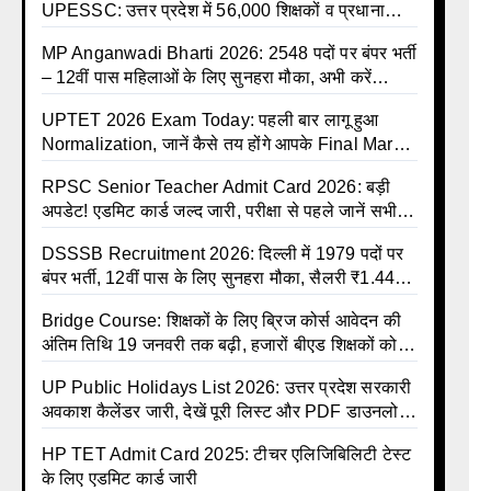
UPESSC: उत्तर प्रदेश में 56,000 शिक्षकों व प्रधानाचार्यों
की बंपर भर्ती की तैयारी, अगस्त में आ सकता है विज्ञापन
MP Anganwadi Bharti 2026: 2548 पदों पर बंपर भर्ती
– 12वीं पास महिलाओं के लिए सुनहरा मौका, अभी करें
Apply Online
UPTET 2026 Exam Today: पहली बार लागू हुआ
Normalization, जानें कैसे तय होंगे आपके Final Marks
और क्या होगा फायदा
RPSC Senior Teacher Admit Card 2026: बड़ी
अपडेट! एडमिट कार्ड जल्द जारी, परीक्षा से पहले जानें सभी
जरूरी निर्देश
DSSSB Recruitment 2026: दिल्ली में 1979 पदों पर
बंपर भर्ती, 12वीं पास के लिए सुनहरा मौका, सैलरी ₹1.44
लाख तक
Bridge Course: शिक्षकों के लिए ब्रिज कोर्स आवेदन की
अंतिम तिथि 19 जनवरी तक बढ़ी, हजारों बीएड शिक्षकों को
राहत
UP Public Holidays List 2026: उत्तर प्रदेश सरकारी
अवकाश कैलेंडर जारी, देखें पूरी लिस्ट और PDF डाउनलोड
करें | Up Avkash Talika | up government avkash
HP TET Admit Card 2025: टीचर एलिजिबिलिटी टेस्ट
talika | Sarkari Avkash Talika | Up Holidays List
के लिए एडमिट कार्ड जारी
| Holidays Calendar