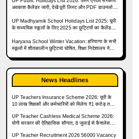
and Calendar List 2026
Talika | UP Madhyamik Avkash Talika 2026 |
UP Public Holidays List 2026: उत्तर प्रदेश सरकारी
UP Madhyamik School avkash suchi | UP
अवकाश कैलेंडर जारी, देखें पूरी लिस्ट और PDF डाउनलोड
Madhyamik avkash suchi | UP Madhyamik
करें | Up Avkash Talika | up government avkash
Holiday Calendar | Madhyamik School
talika | Sarkari Avkash Talika | Up Holidays List
UP Madhyamik School Holidays List 2025: यूपी
Holidays List 2026
| Holidays Calendar
के माध्यमिक स्कूलों के लिए 2025 का छुट्टियों का कैलेंडर
जारी | UPMSP | UP Madhyamik School Avkash
Talika | Up Madhyamik Avkash Talika 2025 |
Haryana School Winter Vacation: हरियाणा के सभी
UP Madhyamik School avkash suchi | UP
स्कूलों में शीतकालीन छुट्टियां घोषित, शिक्षा निदेशालय ने
Madhyamik avkash suchi| UP madhyamik
जारी किए आदेश
holiday calendar | Madhyamik School Holidays
List 2025
News Headlines
UP Teachers Insurance Scheme 2026: यूपी के
10 लाख शिक्षकों और कर्मचारियों को मिलेगा ₹1 करोड़ तक
का बीमा कवर, SBI से होगा बड़ा समझौता
UP Teacher Cashless Medical Scheme 2026:
योगी सरकार की ऐतिहासिक सौगात, 8 जुलाई से कैशलेस
इलाज शुरू
UP Teacher Recruitment 2026 56000 Vacancy